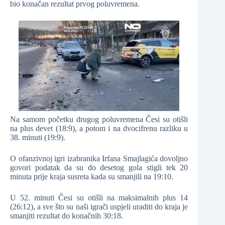
bio konačan rezultat prvog poluvremena.
Na samom početku drugog poluvremena Česi su otišli
na plus devet (18:9), a potom i na dvocifrenu razliku u
38. minuti (19:9).
O ofanzivnoj igri izabranika Irfana Smajlagića dovoljno
govori podatak da su do desetog gola stigli tek 20
minuta prije kraja susreta kada su smanjili na 19:10.
U 52. minuti Česi su otišli na maksimalnih plus 14
(26:12), a sve što su naši igrači uspjeli uraditi do kraja je
smanjiti rezultat do konačnih 30:18.