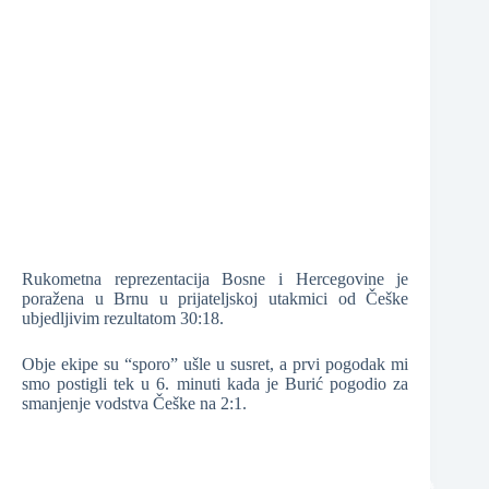
❆
❆
Rukometna reprezentacija Bosne i Hercegovine je
poražena u Brnu u prijateljskoj utakmici od Češke
ubjedljivim rezultatom 30:18.
❆
Obje ekipe su “sporo” ušle u susret, a prvi pogodak mi
smo postigli tek u 6. minuti kada je Burić pogodio za
smanjenje vodstva Češke na 2:1.
❆