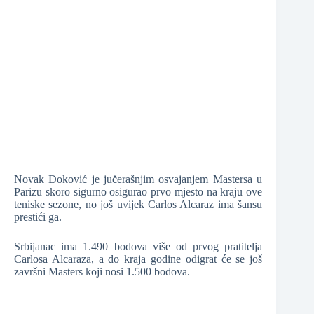
❆
❆
❆
Novak Đoković je jučerašnjim osvajanjem Mastersa u
❆
Parizu skoro sigurno osigurao prvo mjesto na kraju ove
teniske sezone, no još uvijek Carlos Alcaraz ima šansu
prestići ga.
❆
Srbijanac ima 1.490 bodova više od prvog pratitelja
❆
Carlosa Alcaraza, a do kraja godine odigrat će se još
završni Masters koji nosi 1.500 bodova.
❆