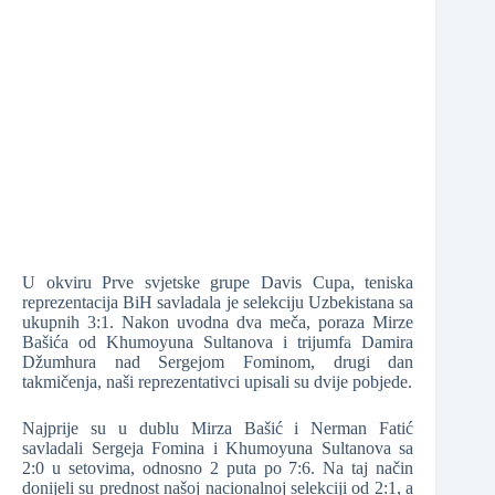
❆
❆
❆
U okviru Prve svjetske grupe Davis Cupa, teniska
reprezentacija BiH savladala je selekciju Uzbekistana sa
❆
ukupnih 3:1. Nakon uvodna dva meča, poraza Mirze
Bašića od Khumoyuna Sultanova i trijumfa Damira
❆
Džumhura nad Sergejom Fominom, drugi dan
takmičenja, naši reprezentativci upisali su dvije pobjede.
Najprije su u dublu Mirza Bašić i Nerman Fatić
❆
savladali Sergeja Fomina i Khumoyuna Sultanova sa
2:0 u setovima, odnosno 2 puta po 7:6. Na taj način
donijeli su prednost našoj nacionalnoj selekciji od 2:1, a