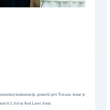
❆
❆
uniorskoj konkurenciji, postavši prvi Švicarac kome je
atom 6:3, 6:4 na Rod Laver Areni.