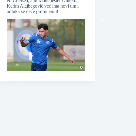
Ni Chelsea, a ni Manchester United:
Kerim Alajbegović već ima novi tim i
odluka se neće promijeniti!
❆
❆