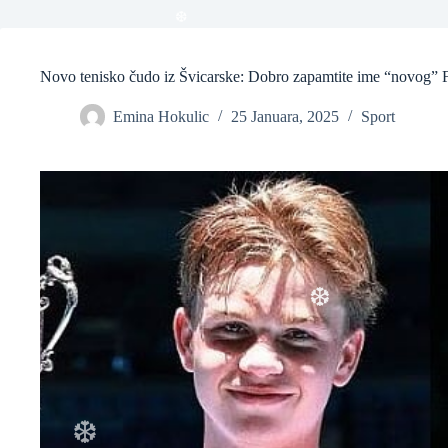
❆
Novo tenisko čudo iz Švicarske: Dobro zapamtite ime “novog” F
Emina Hokulic
25 Januara, 2025
Sport
❆
❆