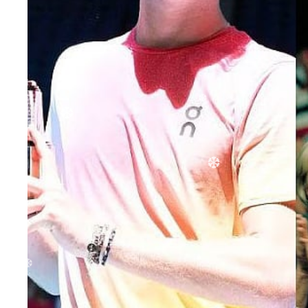
❆
❆
❆
❆
❆