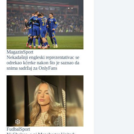
Magazin
Sport
Nekadašnji engleski reprezentativac se
odrekao kćerke nakon što je saznao da
snima sadržaj za OnlyFans
❆
Fudbal
Sport