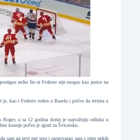
 postigao nešto što ni Federer nije mogao kao junior na
je, kao i Federer rođen u Baselu i počeo da trenira u
o Roger, a sa 12 godina donio je najvažniju odluku u
ine kasnije počeo je igrati za Švicarsku.
 sam ga prvi put sreo i razgovarao sam s njim nekih