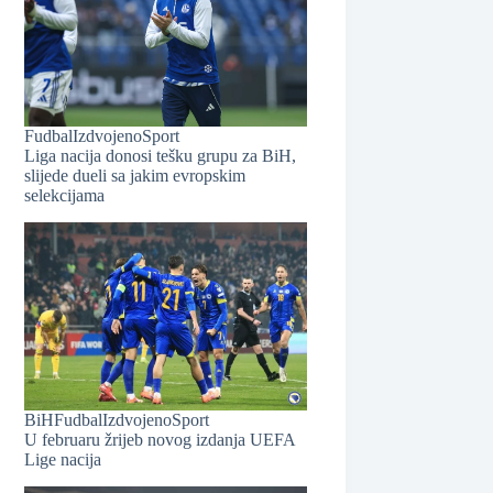
Fudbal
Izdvojeno
Sport
Liga nacija donosi tešku grupu za BiH,
slijede dueli sa jakim evropskim
selekcijama
❆
BiH
Fudbal
Izdvojeno
Sport
U februaru žrijeb novog izdanja UEFA
Lige nacija
❆