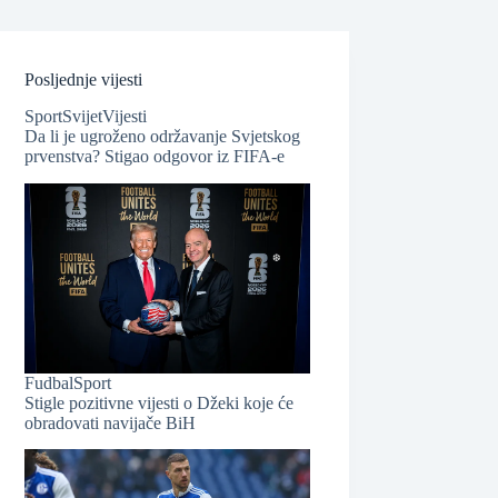
Posljednje vijesti
Sport
Svijet
Vijesti
Da li je ugroženo održavanje Svjetskog
prvenstva? Stigao odgovor iz FIFA-e
❆
❆
Fudbal
Sport
Stigle pozitivne vijesti o Džeki koje će
obradovati navijače BiH
❆