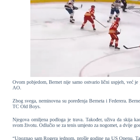
Ovom pobjedom, Bernet nije samo ostvario lični uspjeh, ​​već je
AO.
Zbog svega, neminovna su poređenja Berneta i Federera. Bernet 
TC Old Boys.
Njegova omiljena podloga je trava. Također, uživa da skija ka
svom životu. Odlučio se za tenis umjesto za nogomet, a dvije god
“Upoznao sam Rogera jednom, prošle godine na US Openu. Tada