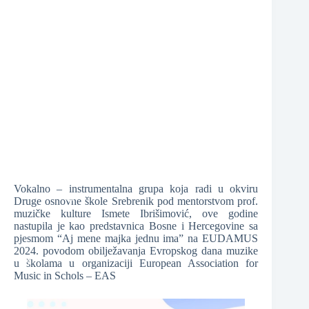
❆
❆
❆
Vokalno – instrumentalna grupa koja radi u okviru
❆
Druge osnovne škole Srebrenik pod mentorstvom prof.
❆
muzičke kulture Ismete Ibrišimović, ove godine
nastupila je kao predstavnica Bosne i Hercegovine sa
pjesmom “Aj mene majka jednu ima” na EUDAMUS
❆
2024. povodom obilježavanja Evropskog dana muzike
u školama u organizaciji European Association for
Music in Schols – EAS
❆