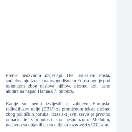
❆
❆
❆
❆
Prema nedavnom izvještaju The Jerusalem Posta,
❆
❆
sudjelovanje Izraela na ovogodišnjem Eurosongu je pod
upitnikom zbog naslova njihove pjesme koji jasno
aludira na napad Hamasa 7. oktobra.
Ranije su mediji izvijestili o zahtjevu Europske
radiodifuzne unije (EBU) za promjenom teksta pjesme
zbog političkih poruka. Izraelski javni servis je prvotno
odbacio te zabrinutosti kao nesporazum. Međutim,
nedavno su objavili da su u tijeku razgovori s EBU-om.
❆
❆