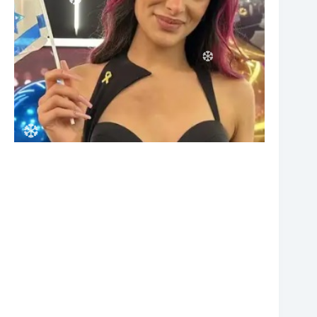
❆
❆
❆
❆
❆