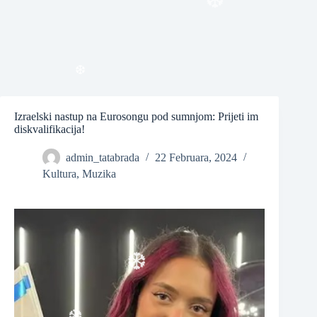
❆
Izraelski nastup na Eurosongu pod sumnjom: Prijeti im
❆
diskvalifikacija!
admin_tatabrada
22 Februara, 2024
Kultura
,
Muzika
❆
❆
❆