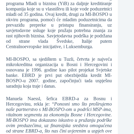
programa Mladi u biznisu (YiB) za daljnje kreditiranje
kompanija koje su u vlasništvu ili koje vode poduzetnici
mlađi od 35 godina. Ovaj kredit, drugi za MI-BOSPO u
okviru programa, pomoći će mladim poduzetnicima da
prevaziđu prepreke u pristupu finansiranju, uz
savjetodavne usluge koje pružaju potrebna znanja za
rast njihovih biznisa. Savjetodavna podrška je podržana
od strane vlada Švedske, Italije putem
Centralnoevropske inicijative, i Luksemburga.
MI-BOSPO, sa sjedištem u Tuzli, četvrta je najveća
mikrokreditna organizacija u Bosni i Hercegovini i
osnovana je 1996. godine kao pilot projekat Svjetske
banke. EBRD je prvi put obezbijedila kredit MI-
BOSPO-u 2007. godine, započinjući tada uspješnu
saradnju koja traje i danas.
Manuela Naessl, šefica EBRD-a za Bosnu i
Hercegovinu, rekla je: “
Ponosni smo što proširujemo
naše partnerstvo s MI-BOSPO-om u podršci MSP-ima,
vitalnom segmentu za ekonomiju Bosne i Hercegovine.
MI-BOSPO ima dokazano iskustvo u pružanju podrške
ovim preduzećima, uz finansijska sredstva omogućena
od strane EBRD-a, što nas čini uvjerenim u uspjeh ove