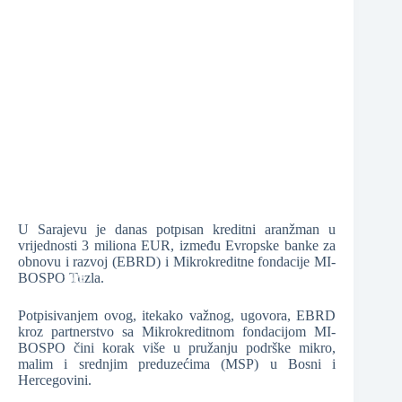
❆
❆
❆
U Sarajevu je danas potpisan kreditni aranžman u
vrijednosti 3 miliona EUR, između Evropske banke za
obnovu i razvoj (EBRD) i Mikrokreditne fondacije MI-
❆
BOSPO Tuzla.
Potpisivanjem ovog, itekako važnog, ugovora, EBRD
kroz partnerstvo sa Mikrokreditnom fondacijom MI-
❆
BOSPO čini korak više u pružanju podrške mikro,
malim i srednjim preduzećima (MSP) u Bosni i
Hercegovini.