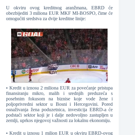
U okviru ovog kreditnog aranžmana, EBRD će
obezbijediti 3 miliona EUR MKF MI-BOSPO, čime će
omogućiti sredstva za dvije kreditne linije:
• Kredit u iznosu 2 miliona EUR za povećanje pristupa
finansiranju mikro, malih i srednjih preduzeća s
posebnim fokusom na biznise koje vode žene i
poljoprivredni sektor u Bosni i Hercegovini. Pored
osnaživanja žena poduzetnica, investicija EBRD-a će
podstaći sektor koji je i dalje nedovoljno zastupljen u
zemlji, uprkos njegovoj važnosti za lokalnu ekonomiju.
• Kredit u iznosu 1 milion EUR u okviru EBRD-ovog