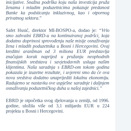
inicijative. Snažna podrška koju naša investicija pruža
ženama i mladim poduzetnicima pokazuje predanost
Banke ka podsticanju inkluzivnog, kao i otpornog
privatnog sektora
.”
Safet Husić, direktor MI-BOSPO-a, dodao je:
“Vrlo
smo zahvalni EBRD-u na kontinuiranoj podršci, koja
dodatno doprinosi sprovođenju naše misije osnaživanja
žena i mladih poduzetnika u Bosni i Hercegovini. Ovaj
kreditni aranžman od 3 miliona EUR predstavlja
značajan korak naprijed u pružanju neophodnih
finansijskih sredstava i savjetodavnih usluga našim
klijentima. Naša saradnja s EBRD-om tokom godina
pokazala je izuzetne rezultate, i uvjereni smo da će ova
nova sredstva dodatno unaprijediti lokalnu ekonomiju.
Radujemo se nastavku ove uspješne saradnje i daljnjem
osnaživanju poduzetničkog duha u našoj zajednici.”
EBRD je otpočetka svog djelovanja u zemlji, od 1996.
godine, uložila više od 3,1 milijardu EUR u 224
projekta u Bosni i Hercegovini.