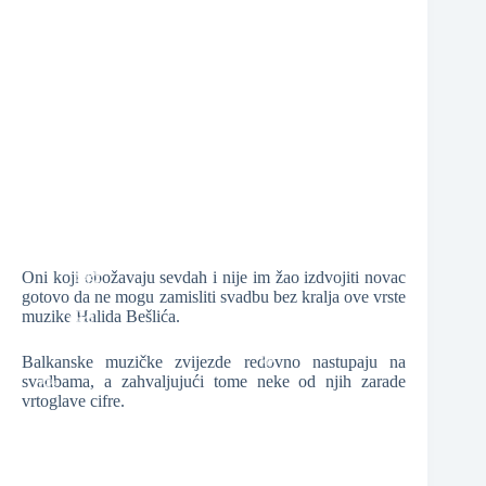
❆
❆
Oni koji obožavaju sevdah i nije im žao izdvojiti novac
gotovo da ne mogu zamisliti svadbu bez kralja ove vrste
muzike Halida Bešlića.
❆
Balkanske muzičke zvijezde redovno nastupaju na
❆
svadbama, a zahvaljujući tome neke od njih zarade
vrtoglave cifre.
❆
❆