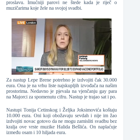
proslavu. Imućniji parovi ne štede kada je riječ o
muzičarima koje žele na svojoj svadbi.
Za nastup Lepe Brene potrebno je izdvojiti čak 30.000
eura. Ona je na vrhu liste najskupljih izvođača na našim
prostorima. Nedavno je pjevala na vjenčanju gay para
na Majorci za spomenutu cifru. Nastup je trajao sat i po.
Nastupi Tonija Cetinskog i Željka Joksimovića koštaju
10.000 eura. Oni koji obožavaju sevdah i nije im žao
izdvojiti novac gotovo da ne mogu zamisliti svadbu bez
kralja ove vrste muzike Halida Bešlića. On naplaćuje
između osam i 10 hiljada eura.