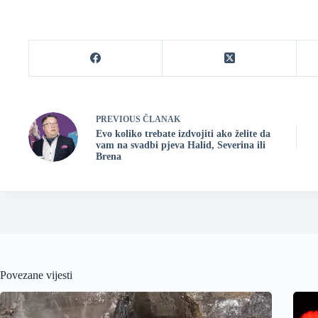
PREVIOUS
ČLANAK
Evo koliko trebate izdvojiti ako želite da
vam na svadbi pjeva Halid, Severina ili
Brena
Povezane vijesti