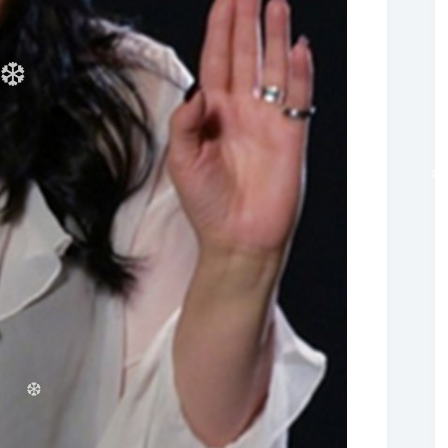
❆
❆
❆