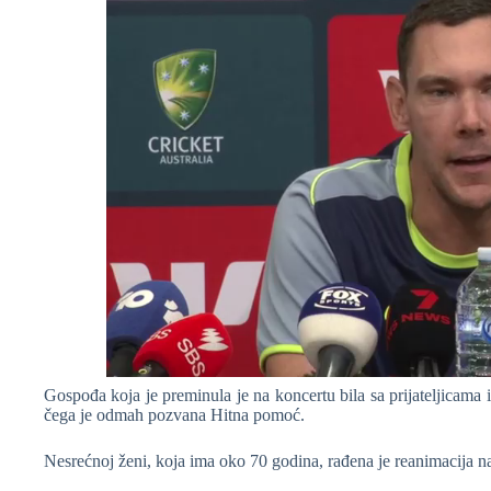
Gospođa koja je preminula je na koncertu bila sa prijateljicama i
čega je odmah pozvana Hitna pomoć.
Nesrećnoj ženi, koja ima oko 70 godina, rađena je reanimacija na 