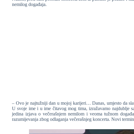
nemilog događaja.
❆
– Ovo je najtužniji dan u mojoj karijeri… Danas, umjesto da sl
U svoje ime i u ime čitavog mog tima, izražavamo najdublje s
jedina izjava o večerašnjem nemilom i veoma tužnom događ
razumijevanja zbog odlaganja večerašnjeg koncerta. Novi termin b