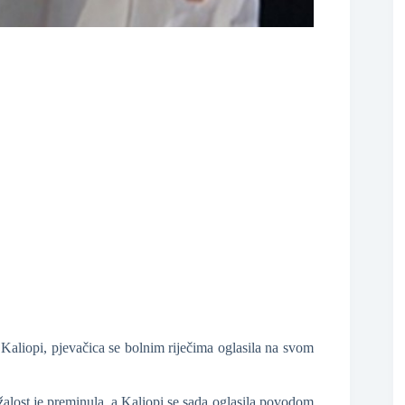
❆
❆
aliopi, pjevačica se bolnim riječima oglasila na svom
❆
žalost je preminula, a Kaliopi se sada oglasila povodom