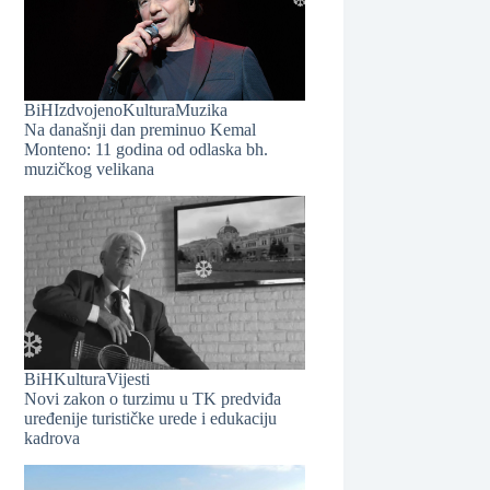
BiH
Izdvojeno
Kultura
Muzika
Na današnji dan preminuo Kemal
Monteno: 11 godina od odlaska bh.
muzičkog velikana
❆
BiH
Kultura
Vijesti
Novi zakon o turzimu u TK predviđa
uređenije turističke urede i edukaciju
❆
kadrova