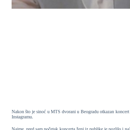
Nakon što je sinoć u MTS dvorani u Beogradu otkazan koncert K
Instagramu.
Naime, pred sam početak koncerta ženi iz publike je pozlilo i na