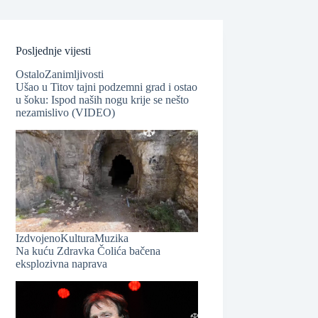
Posljednje vijesti
Ostalo
Zanimljivosti
Ušao u Titov tajni podzemni grad i ostao
u šoku: Ispod naših nogu krije se nešto
nezamislivo (VIDEO)
❆
❆
Izdvojeno
Kultura
Muzika
Na kuću Zdravka Čolića bačena
eksplozivna naprava