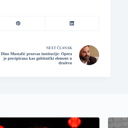
NEXT
ČLANAK
Dino Mustafić prozvao institucije: Opera
je percipirana kao gubitnički element u
društvu