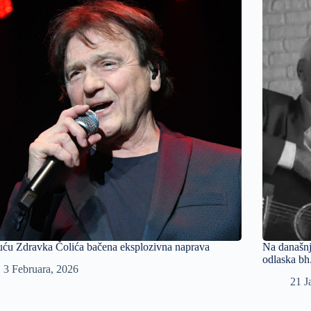
ću Zdravka Čolića bačena eksplozivna naprava
Na današn
odlaska bh
3 Februara, 2026
21 J