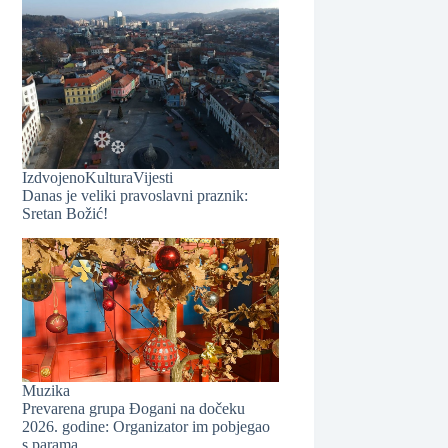
❆
❆
Izdvojeno
Kultura
Vijesti
Danas je veliki pravoslavni praznik:
Sretan Božić!
❆
❆
Muzika
Prevarena grupa Đogani na dočeku
2026. godine: Organizator im pobjegao
s parama