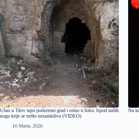
Ušao u Titov tajni podzemni grad i ostao u šoku: Ispod naših
Na ku
nogu krije se nešto nezamislivo (VIDEO)
16 Marta, 2026