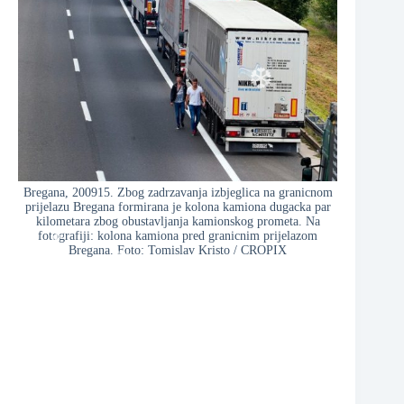
❆
❆
Bregana, 200915. Zbog zadrzavanja izbjeglica na granicnom
prijelazu Bregana formirana je kolona kamiona dugacka par
kilometara zbog obustavljanja kamionskog prometa. Na
fotografiji: kolona kamiona pred granicnim prijelazom
Bregana. Foto: Tomislav Kristo / CROPIX
❆
❆
❆
❆