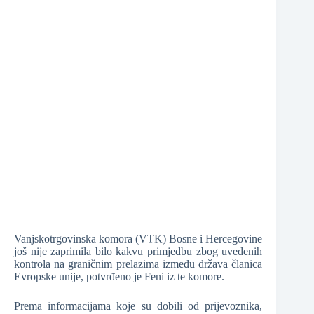
❆
❆
❆
❆
Vanjskotrgovinska komora (VTK) Bosne i Hercegovine
❆
još nije zaprimila bilo kakvu primjedbu zbog uvedenih
kontrola na graničnim prelazima između država članica
Evropske unije, potvrđeno je Feni iz te komore.
❆
Prema informacijama koje su dobili od prijevoznika,