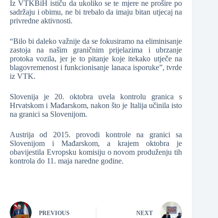
Iz VTKBiH ističu da ukoliko se te mjere ne prošire po
sadržaju i obimu, ne bi trebalo da imaju bitan utjecaj na
privredne aktivnosti.
“Bilo bi daleko važnije da se fokusiramo na eliminisanje
zastoja na našim graničnim prijelazima i ubrzanje
protoka vozila, jer je to pitanje koje itekako utječe na
blagovremenost i funkcionisanje lanaca isporuke”, tvrde
iz VTK.
Slovenija je 20. oktobra uvela kontrolu granica s
Hrvatskom i Mađarskom, nakon što je Italija učinila isto
na granici sa Slovenijom.
Austrija od 2015. provodi kontrole na granici sa
Slovenijom i Mađarskom, a krajem oktobra je
obavijestila Evropsku komisiju o novom produženju tih
kontrola do 11. maja naredne godine.
PREVIOUS
NEXT