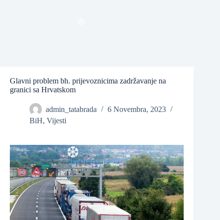
❆
❆
Glavni problem bh. prijevoznicima zadržavanje na
granici sa Hrvatskom
admin_tatabrada
6 Novembra, 2023
BiH
,
Vijesti
❆
❆
❆