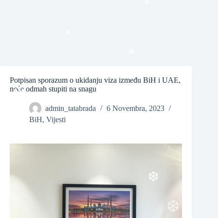
❆
❆
Potpisan sporazum o ukidanju viza između BiH i UAE,
❆
neće odmah stupiti na snagu
admin_tatabrada
6 Novembra, 2023
BiH
,
Vijesti
❆
❆
❆