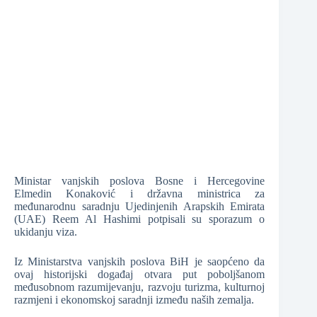
❆
Ministar vanjskih poslova Bosne i Hercegovine
Elmedin Konaković i državna ministrica za
❆
međunarodnu saradnju Ujedinjenih Arapskih Emirata
(UAE) Reem Al Hashimi potpisali su sporazum o
ukidanju viza.
❆
Iz Ministarstva vanjskih poslova BiH je saopćeno da
ovaj historijski događaj otvara put poboljšanom
međusobnom razumijevanju, razvoju turizma, kulturnoj
❆
❆
razmjeni i ekonomskoj saradnji između naših zemalja.