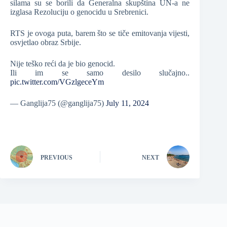
silama su se borili da Generalna skupština UN-a ne
izglasa Rezoluciju o genocidu u Srebrenici.
RTS je ovoga puta, barem što se tiče emitovanja vijesti,
osvjetlao obraz Srbije.
Nije teško reći da je bio genocid.
Ili im se samo desilo slučajno..
pic.twitter.com/VGzlgeceYm
— Ganglija75 (@ganglija75)
July 11, 2024
PREVIOUS
NEXT