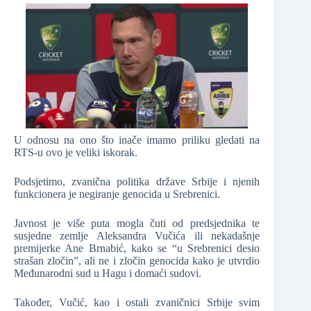
U odnosu na ono što inače imamo priliku gledati na
RTS-u ovo je veliki iskorak.
Podsjetimo, zvanična politika države Srbije i njenih
funkcionera je negiranje genocida u Srebrenici.
Javnost je više puta mogla čuti od predsjednika te
susjedne zemlje Aleksandra Vučića ili nekadašnje
premijerke Ane Brnabić, kako se “u Srebrenici desio
strašan zločin”, ali ne i zločin genocida kako je utvrdio
Međunarodni sud u Hagu i domaći sudovi.
Također, Vučić, kao i ostali zvaničnici Srbije svim