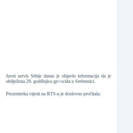
❆
❆
❆
Javni servis Srbije danas je objavio informaciju da je
obilježena 29. godišnjica genocida u Srebrenici.
Prezenterka vijesti na RTS-u je doslovno pročitala:
❆
❆