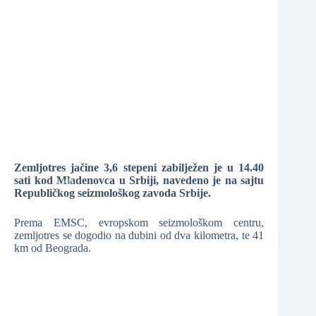
❆
❆
❆
❆
Zemljotres jačine 3,6 stepeni zabilježen je u 14.40
sati kod Mladenovca u Srbiji, navedeno je na sajtu
Republičkog seizmološkog zavoda Srbije.
❆
Prema EMSC, evropskom seizmološkom centru,
zemljotres se dogodio na dubini od dva kilometra, te 41
km od Beograda.
❆