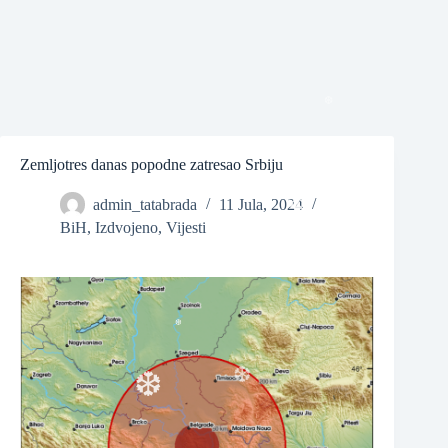
❆
❆
Zemljotres danas popodne zatresao Srbiju
admin_tatabrada
11 Jula, 2024
BiH
,
Izdvojeno
,
Vijesti
❆
❆
❆
❆