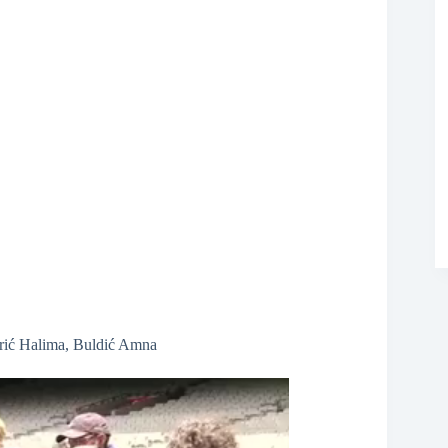
❆
brić Halima, Buldić Amna