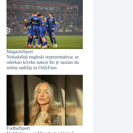
❆
Magazin
Sport
Nekadašnji engleski reprezentativac se
odrekao kćerke nakon što je saznao da
snima sadržaj za OnlyFans
❆
Fudbal
Sport