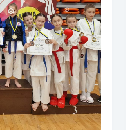
❆
❆
❆