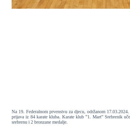
❆
❆
❆
❆
Na 19. Federalnom prvenstvu za djecu, održanom 17.03.2024. g
❆
prijava iz 84 karate kluba. Karate klub ”1. Mart” Srebrenik uče
srebrenu i 2 bronzane medalje.