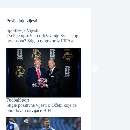
Posljednje vijesti
Sport
Svijet
Vijesti
Da li je ugroženo održavanje Svjetskog
prvenstva? Stigao odgovor iz FIFA-e
❆
Fudbal
Sport
Stigle pozitivne vijesti o Džeki koje će
obradovati navijače BiH
❆