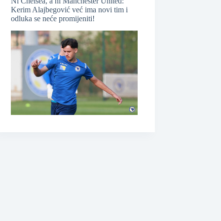
Ni Chelsea, a ni Manchester United:
Kerim Alajbegović već ima novi tim i
odluka se neće promijeniti!
❆