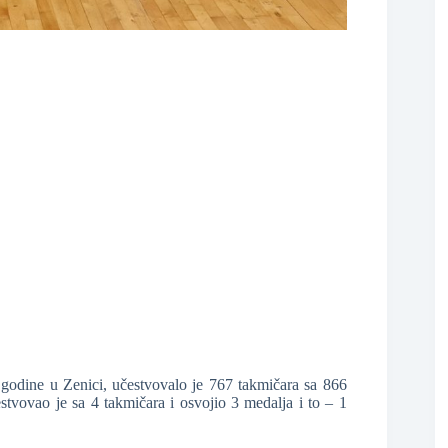
❆
odine u Zenici, učestvovalo je 767 takmičara sa 866
stvovao je sa 4 takmičara i osvojio 3 medalja i to – 1