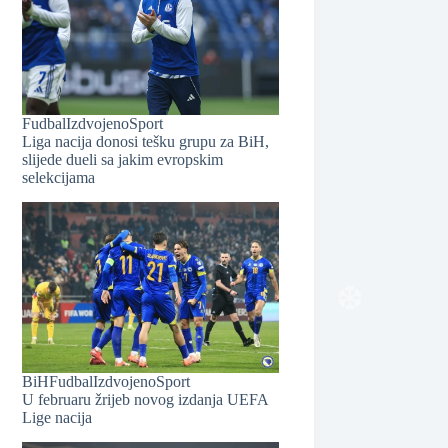
Fudbal
Izdvojeno
Sport
❆
Liga nacija donosi tešku grupu za BiH,
slijede dueli sa jakim evropskim
selekcijama
BiH
Fudbal
Izdvojeno
Sport
U februaru žrijeb novog izdanja UEFA
Lige nacija