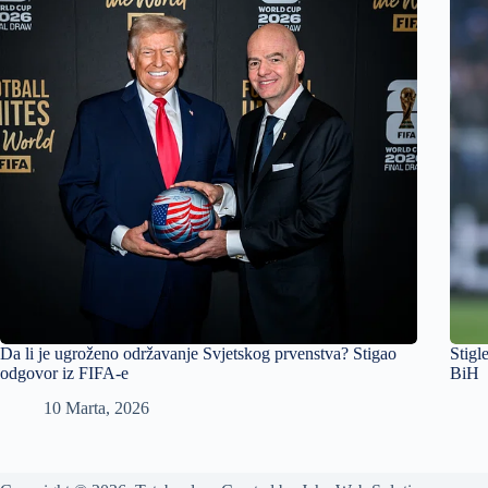
Da li je ugroženo održavanje Svjetskog prvenstva? Stigao
Stigl
odgovor iz FIFA-e
BiH
10 Marta, 2026