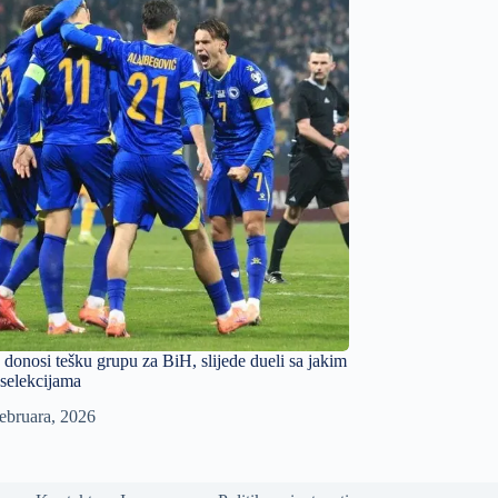
 donosi tešku grupu za BiH, slijede dueli sa jakim
selekcijama
ebruara, 2026