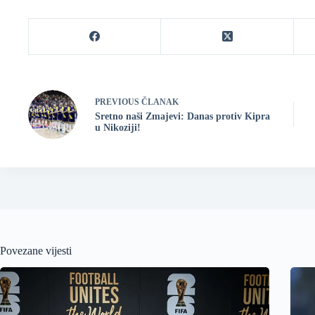
PREVIOUS
ČLANAK
Sretno naši Zmajevi: Danas protiv Kipra
u Nikoziji!
Povezane vijesti