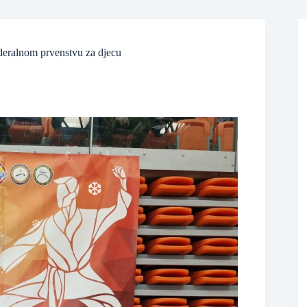
❆
ederalnom prvenstvu za djecu
❆
❆
❆