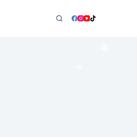
❆
❆
❆
❆