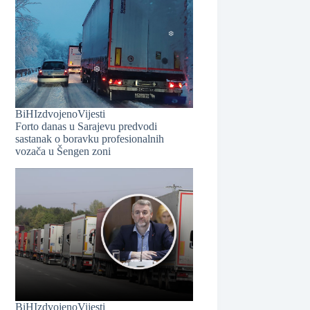
❆
❆
BiH
Izdvojeno
Vijesti
Forto danas u Sarajevu predvodi
sastanak o boravku profesionalnih
vozača u Šengen zoni
❆
❆
BiH
Izdvojeno
Vijesti