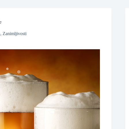
e
o
,
Zanimljivosti
❆
❆
❆