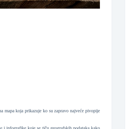
❆
tna mapa koja prikazuje ko su zapravo najveće pivopije
e i infografike koje se tiču geografskih podataka kako