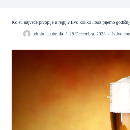
❆
Ko su najveće pivopije u regiji? Evo koliko litara pijemo godišnj
admin_tatabrada
28 Decembra, 2023
Izdvojen
❆
❆