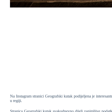
❆
❆
Na Instagram stranici Geografski kutak podijeljena je interesan
u regiji.
Stranica Geografski kutak svakodnevno dijeli zanimljive podatk