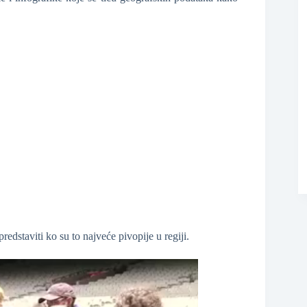
❆
❆
edstaviti ko su to najveće pivopije u regiji.