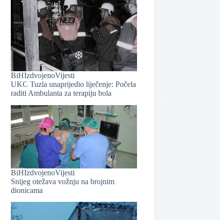
BiH
Izdvojeno
Vijesti
UKC Tuzla unaprijedio liječenje: Počela
raditi Ambulanta za terapiju bola
❆
❆
BiH
Izdvojeno
Vijesti
❆
Snijeg otežava vožnju na brojnim
dionicama
❆