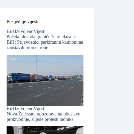
Posljednje vijesti
BiH
Izdvojeno
Vijesti
Počela blokada graničnih prijelaza u
BiH: Prijevoznici parkiranim kamionima
zaustavili promet robe
❆
BiH
Izdvojeno
Vijesti
Nova Željezara upozorava na obustavu
proizvodnje, slijede protesti radnika