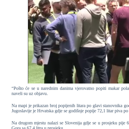
“Pošto će se u narednim danima vjerovatno popiti makar pola 
naveli su uz objavu.
Na mapi je prikazan broj popijenih litara po glavi stanovnika g
Jugoslavije je Hrvatska gdje se godišnje popije 72,1 litar piva po
Na drugom mjestu nalazi se Slovenija gdje se u prosjeku pije 69
Gora sa 67,4 litra u prosjeku.