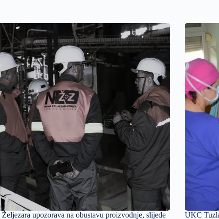
Željezara upozorava na obustavu proizvodnje, slijede
UKC Tuzla 