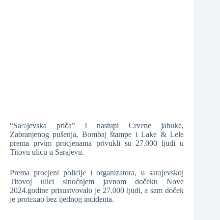
❆
❆
❆
❆
“Sarajevska priča” i nastupi Crvene jabuke,
❆
Zabranjenog pušenja, Bombaj štampe i Lake & Lele
prema prvim procjenama privukli su 27.000 ljudi u
Titovu ulicu u Sarajevu.
❆
Prema procjeni policije i organizatora, u sarajevskoj
Titovoj ulici sinoćnjem javnom dočeku Nove
2024.godine prisustvovalo je 27.000 ljudi, a sam doček
je protekao bez ijednog incidenta.