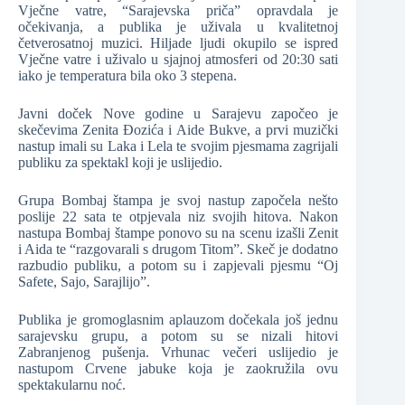
Vječne vatre, “Sarajevska priča” opravdala je
očekivanja, a publika je uživala u kvalitetnoj
četverosatnoj muzici. Hiljade ljudi okupilo se ispred
Vječne vatre i uživalo u sjajnoj atmosferi od 20:30 sati
iako je temperatura bila oko 3 stepena.
Javni doček Nove godine u Sarajevu započeo je
skečevima Zenita Đozića i Aide Bukve, a prvi muzički
nastup imali su Laka i Lela te svojim pjesmama zagrijali
publiku za spektakl koji je uslijedio.
Grupa Bombaj štampa je svoj nastup započela nešto
poslije 22 sata te otpjevala niz svojih hitova. Nakon
nastupa Bombaj štampe ponovo su na scenu izašli Zenit
i Aida te “razgovarali s drugom Titom”. Skeč je dodatno
razbudio publiku, a potom su i zapjevali pjesmu “Oj
Safete, Sajo, Sarajlijo”.
Publika je gromoglasnim aplauzom dočekala još jednu
sarajevsku grupu, a potom su se nizali hitovi
Zabranjenog pušenja. Vrhunac večeri uslijedio je
nastupom Crvene jabuke koja je zaokružila ovu
spektakularnu noć.