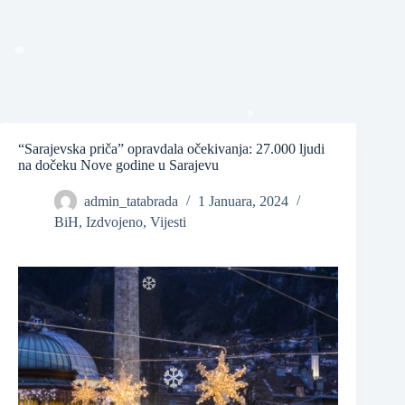
❆
❆
❆
“Sarajevska priča” opravdala očekivanja: 27.000 ljudi
na dočeku Nove godine u Sarajevu
❆
admin_tatabrada
1 Januara, 2024
BiH
,
Izdvojeno
,
Vijesti
❆
❆
❆