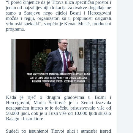
“I pored činjenice da je Titova ulica specifičan prostor i
jedan od najzahtjevnijih lokacija za ovakve događaje ne
samo u Sarajevu nego cijeloj Bosni i Hercegovini
možda i regiji, organizatori su u potpunosti osigurali
vrhunski spektakl”, saopćio je Kenan Musić, producent
programa.
Kada je riječ o drugim gradovima u Bosni i
Hercegovini, Marija Šerifović je u Zenici izazvala
nezapamćen interes te je dočeku prisustvovalo više od
50.000 ljudi, dok je u Tuzli više od 10.000 ljudi slušalo
Bajagu i Instruktore.
Sudeći po ispunjenoj Titovoj ulici i atmosfer ispred