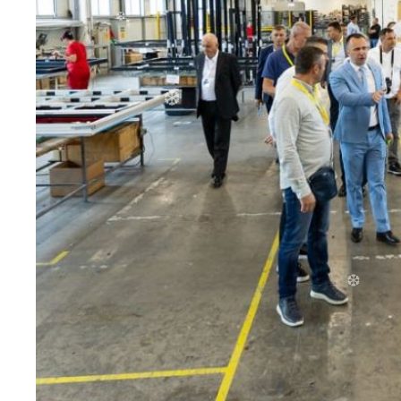
❆
❆
❆
❆