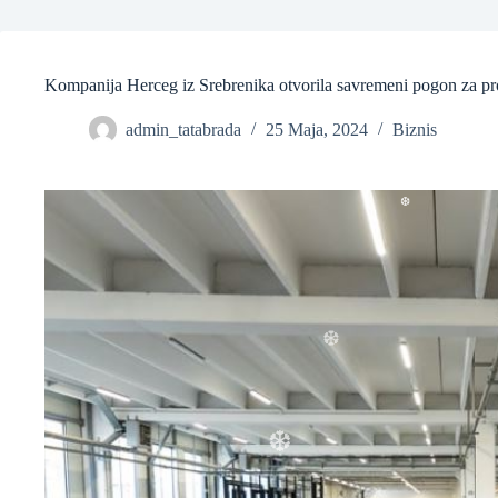
Kompanija Herceg iz Srebrenika otvorila savremeni pogon za pro
admin_tatabrada
25 Maja, 2024
Biznis
❆
❆
❆