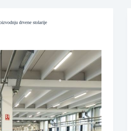
❆
❆
izvodnju drvene stolarije