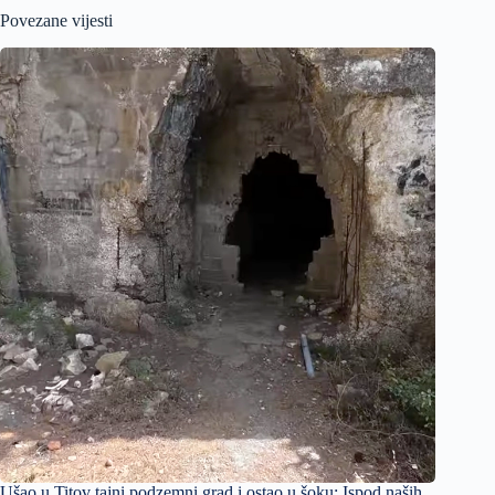
Povezane vijesti
Ušao u Titov tajni podzemni grad i ostao u šoku: Ispod naših