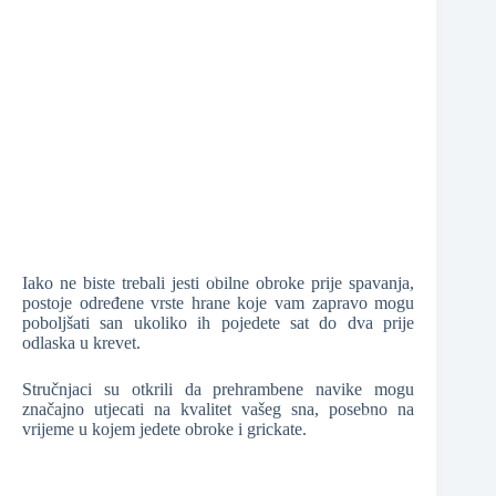
❆
❆
Iako ne biste trebali jesti obilne obroke prije spavanja,
❆
postoje određene vrste hrane koje vam zapravo mogu
poboljšati san ukoliko ih pojedete sat do dva prije
odlaska u krevet.
❆
Stručnjaci su otkrili da prehrambene navike mogu
značajno utjecati na kvalitet vašeg sna, posebno na
vrijeme u kojem jedete obroke i grickate.