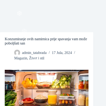
❆
❆
❆
Konzumiranje ovih namirnica prije spavanja vam može
poboljšati san
❆
admin_tatabrada
17 Jula, 2024
Magazin
,
Život i stil
❆
❆
❆