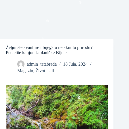
❆
❆
❆
Željni ste avanture i bijega u netaknutu prirodu?
Posjetite kanjon Jablaničke Bijele
admin_tatabrada
18 Jula, 2024
❆
Magazin
,
Život i stil
❆
❆