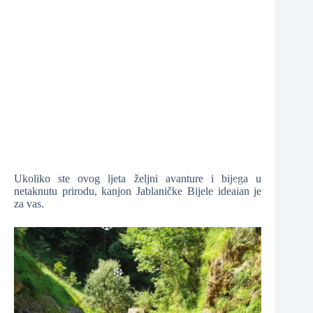
❆
❆
Ukoliko ste ovog ljeta željni avanture i bijega u
netaknutu prirodu, kanjon Jablaničke Bijele idealan je
❆
za vas.
❆
❆