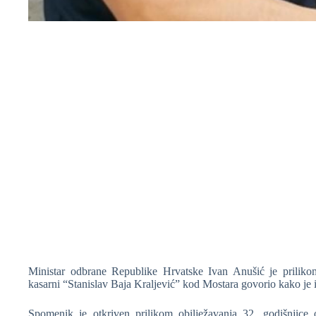
❆
Ministar odbrane Republike Hrvatske Ivan Anušić je prilik
kasarni “Stanislav Baja Kraljević” kod Mostara govorio kako je 
Spomenik je otkriven prilikom obilježavanja 32. godišnjice o