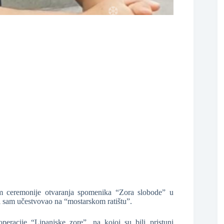
❆
om ceremonije otvaranja spomenika “Zora slobode” u
i sam učestvovao na “mostarskom ratištu”.
peracije “Lipanjske zore”, na kojoj su bili pristuni