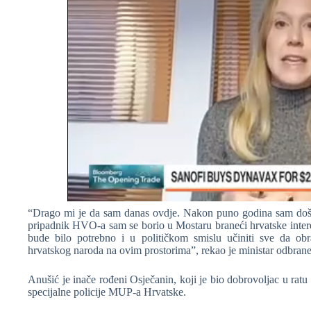
“Drago mi je da sam danas ovdje. Nakon puno godina sam doša
pripadnik HVO-a sam se borio u Mostaru braneći hrvatske intere
bude bilo potrebno i u političkom smislu učiniti sve da obra
hrvatskog naroda na ovim prostorima”, rekao je ministar odbran
Anušić je inače rođeni Osječanin, koji je bio dobrovoljac u ratu
specijalne policije MUP-a Hrvatske.