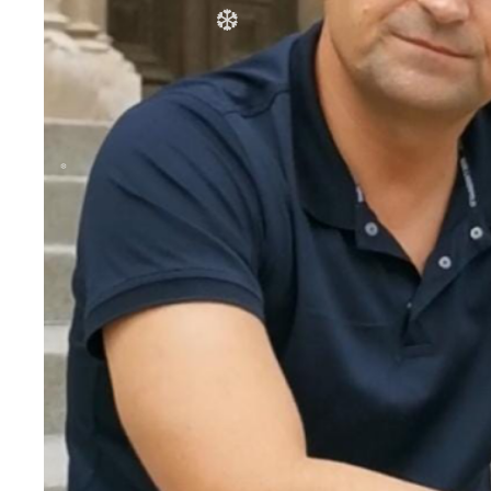
❆
❆
❆