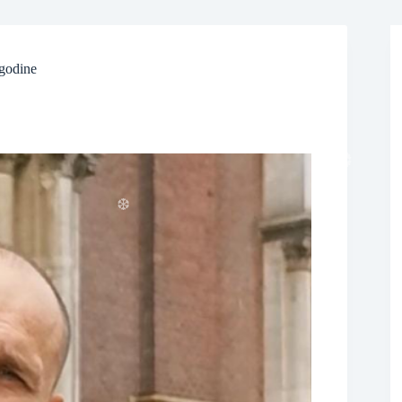
❆
 godine
❆
❆
❆