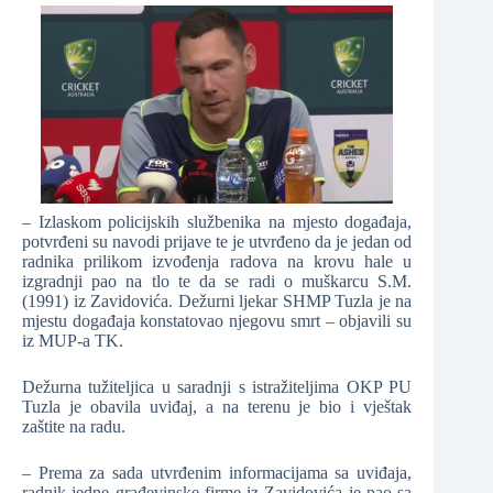
– Izlaskom policijskih službenika na mjesto događaja,
potvrđeni su navodi prijave te je utvrđeno da je jedan od
radnika prilikom izvođenja radova na krovu hale u
izgradnji pao na tlo te da se radi o muškarcu S.M.
(1991) iz Zavidovića. Dežurni ljekar SHMP Tuzla je na
mjestu događaja konstatovao njegovu smrt – objavili su
iz MUP-a TK.
Dežurna tužiteljica u saradnji s istražiteljima OKP PU
Tuzla je obavila uviđaj, a na terenu je bio i vještak
zaštite na radu.
– Prema za sada utvrđenim informacijama sa uviđaja,
radnik jedne građevinske firme iz Zavidovića je pao sa