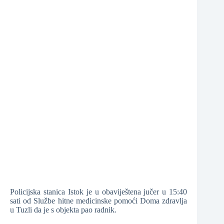
❆
❆
❆
❆
❆
❆
❆
Policijska stanica Istok je u obaviještena jučer u 15:40
sati od Službe hitne medicinske pomoći Doma zdravlja
u Tuzli da je s objekta pao radnik.