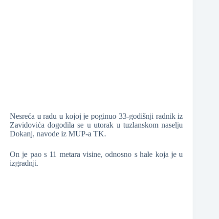
❆
❆
❆
❆
Nesreća u radu u kojoj je poginuo 33-godišnji radnik iz
❆
Zavidovića dogodila se u utorak u tuzlanskom naselju
Dokanj, navode iz MUP-a TK.
❆
On je pao s 11 metara visine, odnosno s hale koja je u
izgradnji.