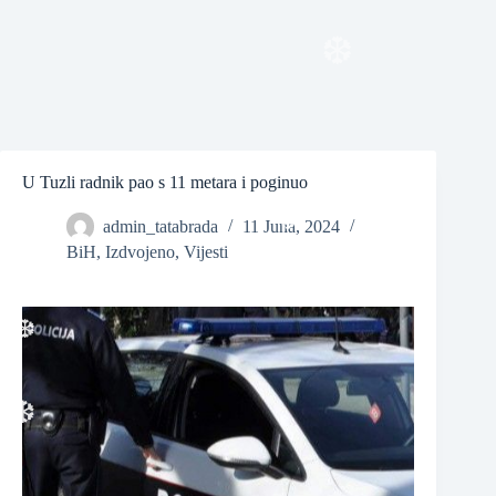
❆
❆
❆
U Tuzli radnik pao s 11 metara i poginuo
admin_tatabrada
11 Juna, 2024
BiH
,
Izdvojeno
,
Vijesti
❆
❆
❆