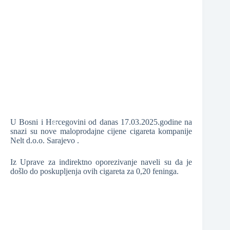
❆
❆
❆
❆
U Bosni i Hercegovini od danas 17.03.2025.godine na
snazi su nove maloprodajne cijene cigareta kompanije
Nelt d.o.o. Sarajevo .
Iz Uprave za indirektno oporezivanje naveli su da je
❆
došlo do poskupljenja ovih cigareta za 0,20 feninga.
❆