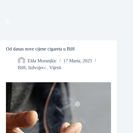
❆
❆
Od danas nove cijene cigareta u BiH
Elda Moranjkic
17 Marta, 2025
❆
BiH
,
Izdvojeno
,
Vijesti
❆
❆
❆