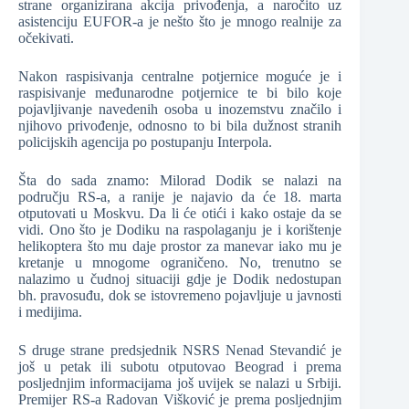
strane organizirana akcija privođenja, a naročito uz
asistenciju EUFOR-a je nešto što je mnogo realnije za
očekivati.
Nakon raspisivanja centralne potjernice moguće je i
raspisivanje međunarodne potjernice te bi bilo koje
pojavljivanje navedenih osoba u inozemstvu značilo i
njihovo privođenje, odnosno to bi bila dužnost stranih
policijskih agencija po postupanju Interpola.
Šta do sada znamo: Milorad Dodik se nalazi na
području RS-a, a ranije je najavio da će 18. marta
otputovati u Moskvu. Da li će otići i kako ostaje da se
vidi. Ono što je Dodiku na raspolaganju je i korištenje
helikoptera što mu daje prostor za manevar iako mu je
kretanje u mnogome ograničeno. No, trenutno se
nalazimo u čudnoj situaciji gdje je Dodik nedostupan
bh. pravosuđu, dok se istovremeno pojavljuje u javnosti
i medijima.
S druge strane predsjednik NSRS Nenad Stevandić je
još u petak ili subotu otputovao Beograd i prema
posljednjim informacijama još uvijek se nalazi u Srbiji.
Premijer RS-a Radovan Višković je prema posljednjim