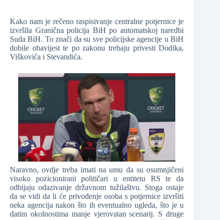
Kako nam je rečeno raspisivanje centralne potjernice je
izvršila Granična policija BiH po automatskoj naredbi
Suda BiH. To znači da su sve policijske agencije u BiH
dobile obavijest te po zakonu trebaju privesti Dodika,
Viškovića i Stevandića.
Naravno, ovdje treba imati na umu da su osumnjičeni
visoko pozicionirani političari u entitetu RS te da
odbijaju odazivanje državnom tužilaštvu. Stoga ostaje
da se vidi da li će privođenje osoba s potjernice izvršiti
neka agencija nakon što ih eventualno ugleda, što je u
datim okolnostima manje vjerovatan scenarij. S druge