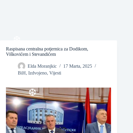
❆
❆
Raspisana centralna potjernica za Dodikom,
Viškovićem i Stevandićem
❆
Elda Moranjkic
17 Marta, 2025
BiH
,
Izdvojeno
,
Vijesti
❆
❆