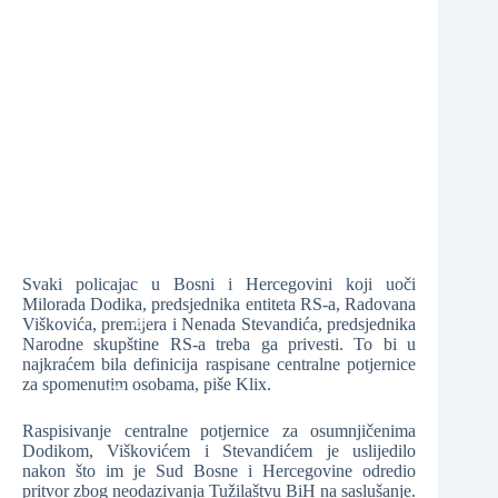
❆
Svaki policajac u Bosni i Hercegovini koji uoči
❆
Milorada Dodika, predsjednika entiteta RS-a, Radovana
Viškovića, premijera i Nenada Stevandića, predsjednika
Narodne skupštine RS-a treba ga privesti. To bi u
najkraćem bila definicija raspisane centralne potjernice
za spomenutim osobama, piše Klix.
❆
Raspisivanje centralne potjernice za osumnjičenima
Dodikom, Viškovićem i Stevandićem je uslijedilo
❆
nakon što im je Sud Bosne i Hercegovine odredio
pritvor zbog neodazivanja Tužilaštvu BiH na saslušanje.