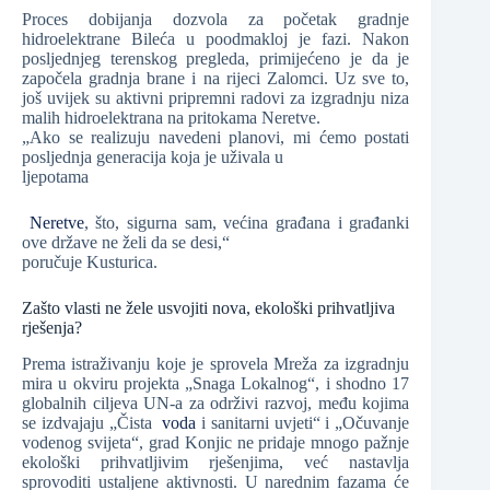
Proces dobijanja dozvola za početak gradnje
hidroelektrane Bileća u poodmakloj je fazi. Nakon
posljednjeg terenskog pregleda, primijećeno je da je
započela gradnja brane i na rijeci Zalomci. Uz sve to,
još uvijek su aktivni pripremni radovi za izgradnju niza
malih hidroelektrana na pritokama Neretve.
„Ako se realizuju navedeni planovi, mi ćemo postati
posljednja generacija koja je uživala u
ljepotama
Neretve
, što, sigurna sam, većina građana i građanki
ove države ne želi da se desi,“
poručuje Kusturica.
Zašto vlasti ne žele usvojiti nova, ekološki prihvatljiva
rješenja?
Prema istraživanju koje je sprovela Mreža za izgradnju
mira u okviru projekta „Snaga Lokalnog“, i shodno 17
globalnih ciljeva UN-a za održivi razvoj, među kojima
se izdvajaju „Čista
voda
i sanitarni uvjeti“ i „Očuvanje
vodenog svijeta“, grad Konjic ne pridaje mnogo pažnje
ekološki prihvatljivim rješenjima, već nastavlja
sprovoditi ustaljene aktivnosti. U narednim fazama će