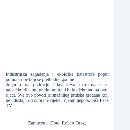
❆
❆
❆
Industrijska zagađenja i ekološke katastrofe poput
pomora ribe koji se prethodne godine
dogodio na području Glavatičeva uzrokovane su
najvećim dijelom gradnjom mini hidroelektrane na ovoj
❆
rijeci. Sve ovo povod je snažnijeg pritiska građana koji
❆
ne odustaju od odbrane rijeke i njenih ljepota, piše
Face
TV
.
Zamućenje (Foto: Robert Oroz)
❆