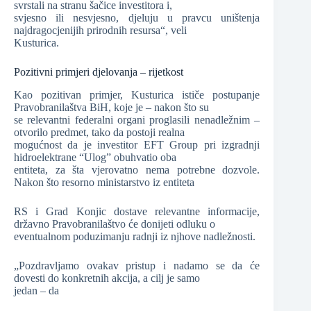
svrstali na stranu šačice investitora i,
svjesno ili nesvjesno, djeluju u pravcu uništenja
najdragocjenijih prirodnih resursa“, veli
Kusturica.
Pozitivni primjeri djelovanja – rijetkost
Kao pozitivan primjer, Kusturica ističe postupanje
Pravobranilaštva BiH, koje je – nakon što su
se relevantni federalni organi proglasili nenadležnim –
otvorilo predmet, tako da postoji realna
mogućnost da je investitor EFT Group pri izgradnji
hidroelektrane “Ulog” obuhvatio oba
entiteta, za šta vjerovatno nema potrebne dozvole.
Nakon što resorno ministarstvo iz entiteta
RS i Grad Konjic dostave relevantne informacije,
državno Pravobranilaštvo će donijeti odluku o
eventualnom poduzimanju radnji iz njhove nadležnosti.
„Pozdravljamo ovakav pristup i nadamo se da će
dovesti do konkretnih akcija, a cilj je samo
jedan – da