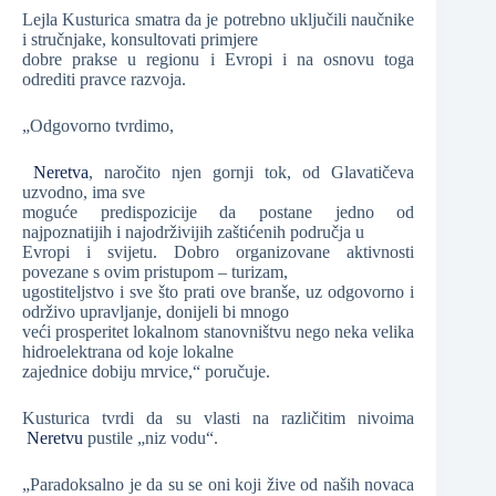
Lejla Kusturica smatra da je potrebno uključili naučnike
i stručnjake, konsultovati primjere
dobre prakse u regionu i Evropi i na osnovu toga
odrediti pravce razvoja.
„Odgovorno tvrdimo,
Neretva
, naročito njen gornji tok, od Glavatičeva
uzvodno, ima sve
moguće predispozicije da postane jedno od
najpoznatijih i najodrživijih zaštićenih područja u
Evropi i svijetu. Dobro organizovane aktivnosti
povezane s ovim pristupom – turizam,
ugostiteljstvo i sve što prati ove branše, uz odgovorno i
održivo upravljanje, donijeli bi mnogo
veći prosperitet lokalnom stanovništvu nego neka velika
hidroelektrana od koje lokalne
zajednice dobiju mrvice,“ poručuje.
Kusturica tvrdi da su vlasti na različitim nivoima
Neretvu
pustile „niz vodu“.
„Paradoksalno je da su se oni koji žive od naših novaca