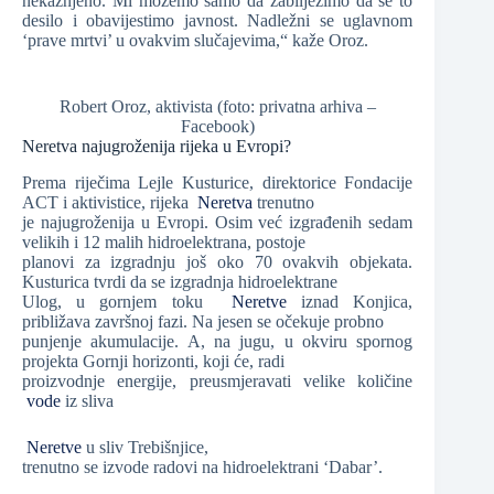
nekažnjeno. Mi možemo samo da zabilježimo da se to
desilo i obavijestimo javnost. Nadležni se uglavnom
‘prave mrtvi’ u ovakvim slučajevima,“ kaže Oroz.
Robert Oroz, aktivista (foto: privatna arhiva –
Facebook)
Neretva najugroženija rijeka u Evropi?
Prema riječima Lejle Kusturice, direktorice Fondacije
ACT i aktivistice, rijeka
Neretva
trenutno
je najugroženija u Evropi. Osim već izgrađenih sedam
velikih i 12 malih hidroelektrana, postoje
planovi za izgradnju još oko 70 ovakvih objekata.
Kusturica tvrdi da se izgradnja hidroelektrane
Ulog, u gornjem toku
Neretve
iznad Konjica,
približava završnoj fazi. Na jesen se očekuje probno
punjenje akumulacije. A, na jugu, u okviru spornog
projekta Gornji horizonti, koji će, radi
proizvodnje energije, preusmjeravati velike količine
vode
iz sliva
Neretve
u sliv Trebišnjice,
trenutno se izvode radovi na hidroelektrani ‘Dabar’.