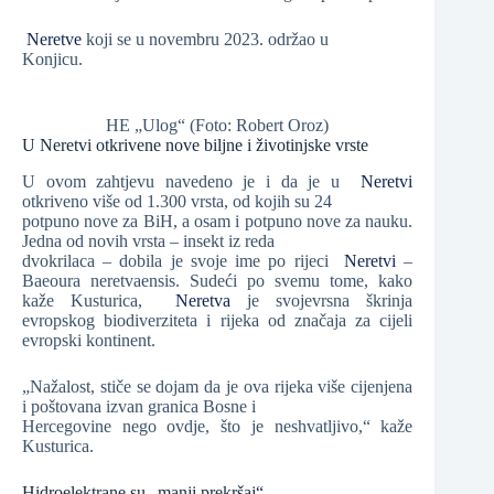
Neretve
koji se u novembru 2023. održao u
Konjicu.
HE „Ulog“ (Foto: Robert Oroz)
U Neretvi otkrivene nove biljne i životinjske vrste
U ovom zahtjevu navedeno je i da je u
Neretvi
otkriveno više od 1.300 vrsta, od kojih su 24
potpuno nove za BiH, a osam i potpuno nove za nauku.
Jedna od novih vrsta – insekt iz reda
dvokrilaca – dobila je svoje ime po rijeci
Neretvi
–
Baeoura neretvaensis. Sudeći po svemu tome, kako
kaže Kusturica,
Neretva
je svojevrsna škrinja
evropskog biodiverziteta i rijeka od značaja za cijeli
evropski kontinent.
„Nažalost, stiče se dojam da je ova rijeka više cijenjena
i poštovana izvan granica Bosne i
Hercegovine nego ovdje, što je neshvatljivo,“ kaže
Kusturica.
Hidroelektrane su „manji prekršaj“