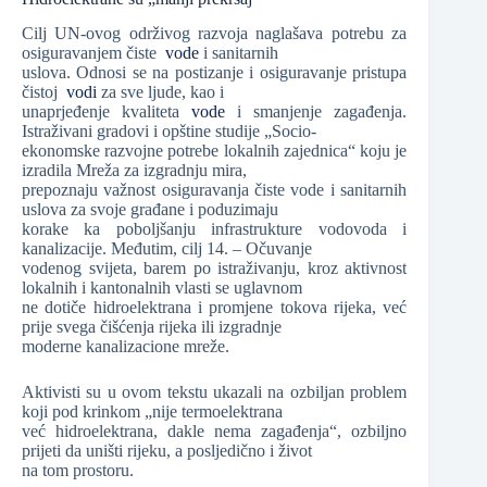
Cilj UN-ovog održivog razvoja naglašava potrebu za
osiguravanjem čiste
vode
i sanitarnih
uslova. Odnosi se na postizanje i osiguravanje pristupa
čistoj
vodi
za sve ljude, kao i
unaprjeđenje kvaliteta
vode
i smanjenje zagađenja.
Istraživani gradovi i opštine studije „Socio-
ekonomske razvojne potrebe lokalnih zajednica“ koju je
izradila Mreža za izgradnju mira,
prepoznaju važnost osiguravanja čiste vode i sanitarnih
uslova za svoje građane i poduzimaju
korake ka poboljšanju infrastrukture vodovoda i
kanalizacije. Međutim, cilj 14. – Očuvanje
vodenog svijeta, barem po istraživanju, kroz aktivnost
lokalnih i kantonalnih vlasti se uglavnom
ne dotiče hidroelektrana i promjene tokova rijeka, već
prije svega čišćenja rijeka ili izgradnje
moderne kanalizacione mreže.
Aktivisti su u ovom tekstu ukazali na ozbiljan problem
koji pod krinkom „nije termoelektrana
već hidroelektrana, dakle nema zagađenja“, ozbiljno
prijeti da uništi rijeku, a posljedično i život
na tom prostoru.