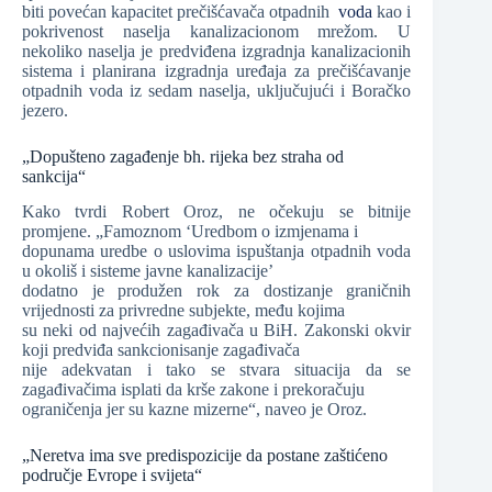
biti povećan kapacitet prečišćavača otpadnih
voda
kao i
pokrivenost naselja kanalizacionom mrežom. U
nekoliko naselja je predviđena izgradnja kanalizacionih
sistema i planirana izgradnja uređaja za prečišćavanje
otpadnih voda iz sedam naselja, uključujući i Boračko
jezero.
„Dopušteno zagađenje bh. rijeka bez straha od
sankcija“
Kako tvrdi Robert Oroz, ne očekuju se bitnije
promjene. „Famoznom ‘Uredbom o izmjenama i
dopunama uredbe o uslovima ispuštanja otpadnih voda
u okoliš i sisteme javne kanalizacije’
dodatno je produžen rok za dostizanje graničnih
vrijednosti za privredne subjekte, među kojima
su neki od najvećih zagađivača u BiH. Zakonski okvir
koji predviđa sankcionisanje zagađivača
nije adekvatan i tako se stvara situacija da se
zagađivačima isplati da krše zakone i prekoračuju
ograničenja jer su kazne mizerne“, naveo je Oroz.
„Neretva ima sve predispozicije da postane zaštićeno
područje Evrope i svijeta“