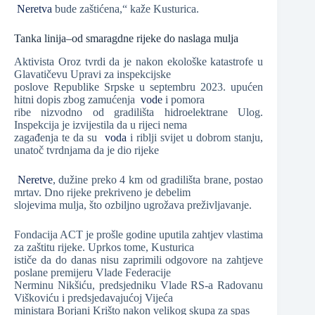
Neretva
bude zaštićena,“ kaže Kusturica.
Tanka linija–od smaragdne rijeke do naslaga mulja
Aktivista Oroz tvrdi da je nakon ekološke katastrofe u
Glavatičevu Upravi za inspekcijske
poslove Republike Srpske u septembru 2023. upućen
hitni dopis zbog zamućenja
vode
i pomora
ribe nizvodno od gradilišta hidroelektrane Ulog.
Inspekcija je izvijestila da u rijeci nema
zagađenja te da su
voda
i riblji svijet u dobrom stanju,
unatoč tvrdnjama da je dio rijeke
Neretve
, dužine preko 4 km od gradilišta brane, postao
mrtav. Dno rijeke prekriveno je debelim
slojevima mulja, što ozbiljno ugrožava preživljavanje.
Fondacija ACT je prošle godine uputila zahtjev vlastima
za zaštitu rijeke. Uprkos tome, Kusturica
ističe da do danas nisu zaprimili odgovore na zahtjeve
poslane premijeru Vlade Federacije
Nerminu Nikšiću, predsjedniku Vlade RS-a Radovanu
Viškoviću i predsjedavajućoj Vijeća
ministara Borjani Krišto nakon velikog skupa za spas