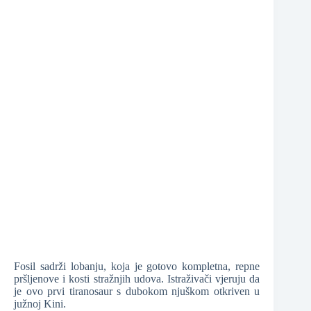
❆
❆
❆
Fosil sadrži lobanju, koja je gotovo kompletna, repne
pršljenove i kosti stražnjih udova. Istraživači vjeruju da
je ovo prvi tiranosaur s dubokom njuškom otkriven u
južnoj Kini.