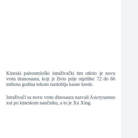
❆
❆
❆
Kineski paleontološki istraživački tim otkrio je novu
❆
vrstu tiranosaura, koji je živio prije otprilike 72 do 66
miliona godina tokom razdoblja kasne krede.
Istraživači su novu vrstu dinosaura nazvali Asiatyrannus
xui po kineskom naučniku, a to je Xu Xing.
❆
❆
❆