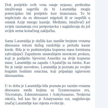
Dok porijeklo ovih vrsta ostaje nejasno, prethodna
istraživanja sugerišu da bi Laramidija mogla
potencijalno biti porijeklo loze tiranosaura. To bi
impliciralo da su dinosauri migrirali ili se raspršili u
ostatak Azije mnogo kasnije. Međutim, istraživači još
uvijek razmatraju ovu pretpostavku i naglašavaju da još
uvijek nema konačnog zaključka.
Sama Laramidija je služila kao stanište brojnim vrstama
dinosaura tokom dužeg razdoblja u periodu kasne
krede. Bila je to prahistorijska kopnena masa formirana
zahvaljujući Zapadnom unutrašnjem morskom prolazu,
koji je podijelio Sjevernu Ameriku na dvije kopnene
mase, Laramidiju na zapadu i Apalačiju na istoku. Kao
što je ranije navedeno, Laramidija je poznata po svojim
bogatim fosilnim ostacima, koji pripadaju uglavnom
dinosaurima.
U to doba je Laramidija bila poznata po raznim vrstama
dinosaura među kojima su Tyrannosaurus rex,
Triceratops, Edmontosaurus i Ankylosaurus. Nedavna
otkrića, baš kao što je Asiatyrannus xui, naglašavaju
značaj Laramidije kao mjesta evolucije.