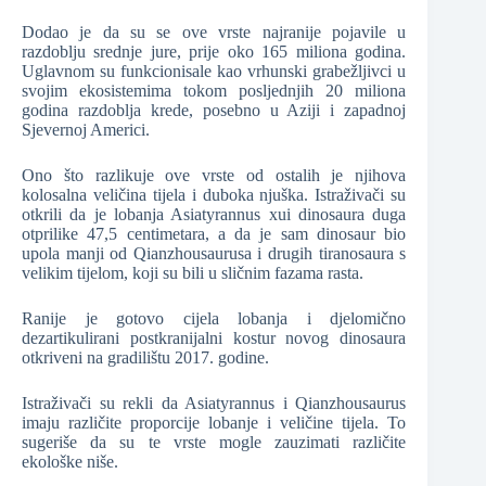
Dodao je da su se ove vrste najranije pojavile u
razdoblju srednje jure, prije oko 165 miliona godina.
Uglavnom su funkcionisale kao vrhunski grabežljivci u
svojim ekosistemima tokom posljednjih 20 miliona
godina razdoblja krede, posebno u Aziji i zapadnoj
Sjevernoj Americi.
Ono što razlikuje ove vrste od ostalih je njihova
kolosalna veličina tijela i duboka njuška. Istraživači su
otkrili da je lobanja Asiatyrannus xui dinosaura duga
otprilike 47,5 centimetara, a da je sam dinosaur bio
upola manji od Qianzhousaurusa i drugih tiranosaura s
velikim tijelom, koji su bili u sličnim fazama rasta.
Ranije je gotovo cijela lobanja i djelomično
dezartikulirani postkranijalni kostur novog dinosaura
otkriveni na gradilištu 2017. godine.
Istraživači su rekli da Asiatyrannus i Qianzhousaurus
imaju različite proporcije lobanje i veličine tijela. To
sugeriše da su te vrste mogle zauzimati različite
ekološke niše.