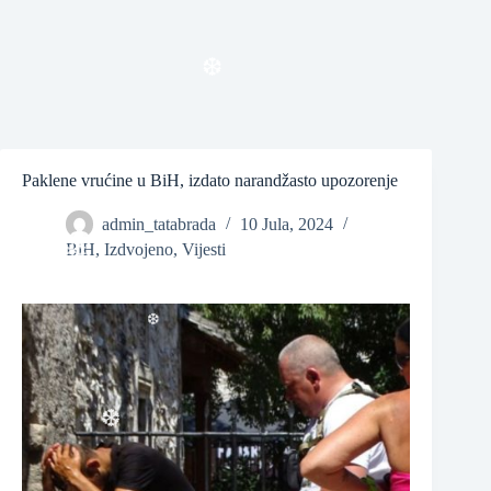
❆
Paklene vrućine u BiH, izdato narandžasto upozorenje
admin_tatabrada
10 Jula, 2024
❆
BiH
,
Izdvojeno
,
Vijesti
❆
❆