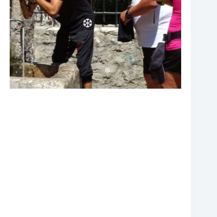
❆
❆
❆
❆