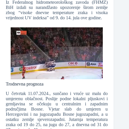
Iz Federalnog hidrometeorološkog zavoda (FHMZ)
BiH izdali su narandžasto upozorenje širom zemlje
zbog “visoke dnevne temperature zraka i visoka
vrijednost UV indeksa” od 9. do 14. jula ove godine.
Trodnevna prognoza
U četvrtak 11.07.2024., sunčano i vruće uz malu do
umjerenu oblačnost. Poslije podne lokalni pljuskovi i
grmljavina se očekuju u centralnim i zapadnim
područjima Bosne. Vjetar slab do umjeren u
Hercegovini i na jugozapadu Bosne jugozapadni, a u
ostatku zemlje sjeverozapadni. Jutarnja temperatura
zraka od 19 do 25, na jugu do 27, a dnevna od 31 do