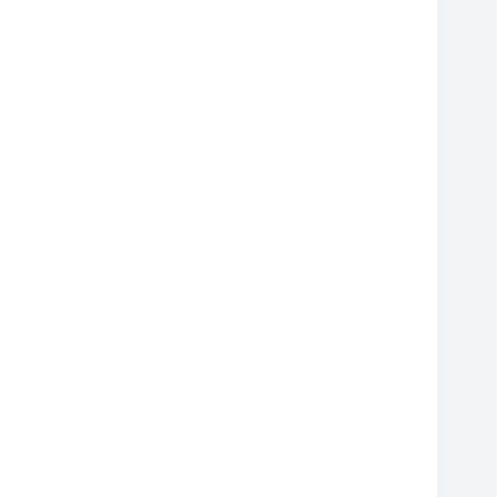
❆
❆
❆