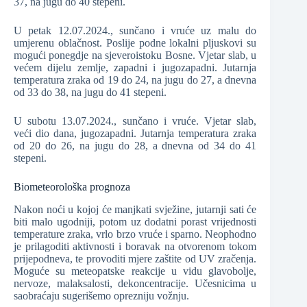
37, na jugu do 40 stepeni.
U petak 12.07.2024., sunčano i vruće uz malu do
umjerenu oblačnost. Poslije podne lokalni pljuskovi su
mogući ponegdje na sjeveroistoku Bosne. Vjetar slab, u
većem dijelu zemlje, zapadni i jugozapadni. Jutarnja
temperatura zraka od 19 do 24, na jugu do 27, a dnevna
od 33 do 38, na jugu do 41 stepeni.
U subotu 13.07.2024., sunčano i vruće. Vjetar slab,
veći dio dana, jugozapadni. Jutarnja temperatura zraka
od 20 do 26, na jugu do 28, a dnevna od 34 do 41
stepeni.
Biometeorološka prognoza
Nakon noći u kojoj će manjkati svježine, jutarnji sati će
biti malo ugodniji, potom uz dodatni porast vrijednosti
temperature zraka, vrlo brzo vruće i sparno. Neophodno
je prilagoditi aktivnosti i boravak na otvorenom tokom
prijepodneva, te provoditi mjere zaštite od UV zračenja.
Moguće su meteopatske reakcije u vidu glavobolje,
nervoze, malaksalosti, dekoncentracije. Učesnicima u
saobraćaju sugerišemo oprezniju vožnju.