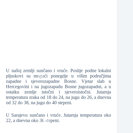
❆
❆
❆
U našoj zemlji sunčano i vruće. Poslije podne lokalni
❆
pljuskovi su mogući ponegdje u višim područjima
❆
zapadne i sjeverozapadne Bosne. Vjetar slab u
Hercegovini i na jugozapadu Bosne jugozapadni, a u
ostatku zemlje istočni i sjeveroistočni. Jutarnja
temperatura zraka od 18 do 24, na jugu do 26, a dnevna
❆
od 32 do 38, na jugu do 40 stepeni.
U Sarajevu sunčano i vruće. Jutarnja temperatura oko
22, a dnevna oko 36 stepeni.