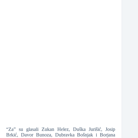
❆
❆
❆
“Za” su glasali Zukan Helez, Duška Jurišić, Josip
Brkić, Davor Bunoza, Dubravka Bošnjak i Borjana