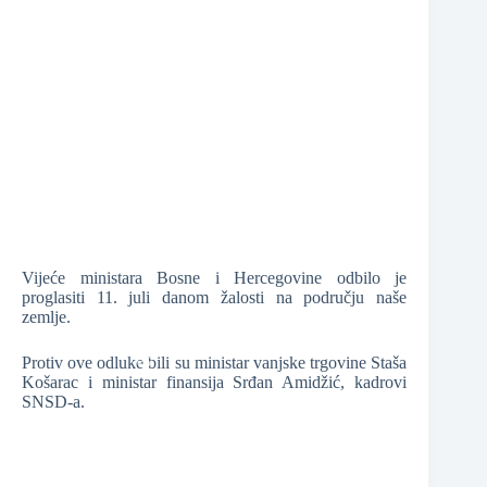
❆
Vijeće ministara Bosne i Hercegovine odbilo je
proglasiti 11. juli danom žalosti na području naše
zemlje.
Protiv ove odluke bili su ministar vanjske trgovine Staša
❆
Košarac i ministar finansija Srđan Amidžić, kadrovi
SNSD-a.
❆