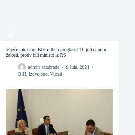
❆
Vijeće ministara BiH odbilo proglasiti 11. juli danom
❆
žalosti, protiv bili ministri iz RS
admin_tatabrada
9 Jula, 2024
BiH
,
Izdvojeno
,
Vijesti
❆
❆
❆