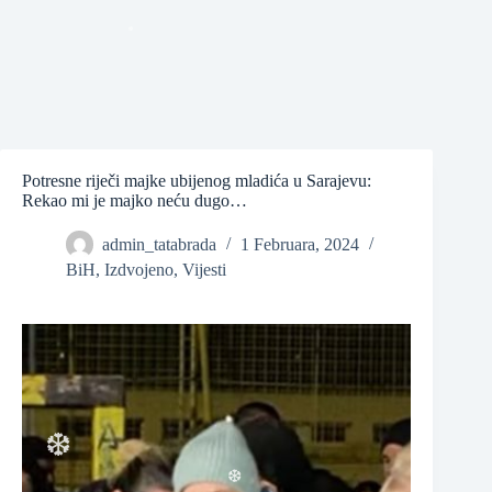
❆
❆
Potresne riječi majke ubijenog mladića u Sarajevu:
Rekao mi je majko neću dugo…
admin_tatabrada
1 Februara, 2024
BiH
,
Izdvojeno
,
Vijesti
❆
❆