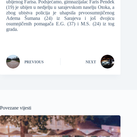
ubijenog Farisa. Podsjećamo, gimnazijalac Faris Pendek
(19) je ubijen u nedjelju u sarajevskom naselju Otoka, a
zbog ubistva policija je uhapsila prvoosumnjičenog
Adema Šumana (24) iz Sarajeva i još dvojicu
osumnjičenih pomagača E.G. (37) i M.S. (24) iz tog
grada.
PREVIOUS
NEXT
Povezane vijesti