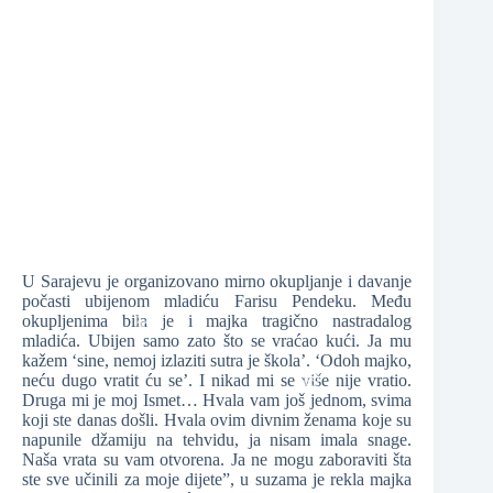
❆
❆
❆
U Sarajevu je organizovano mirno okupljanje i davanje
počasti ubijenom mladiću Farisu Pendeku. Među
okupljenima bila je i majka tragično nastradalog
mladića. Ubijen samo zato što se vraćao kući. Ja mu
kažem ‘sine, nemoj izlaziti sutra je škola’. ‘Odoh majko,
❆
neću dugo vratit ću se’. I nikad mi se više nije vratio.
❆
Druga mi je moj Ismet… Hvala vam još jednom, svima
koji ste danas došli. Hvala ovim divnim ženama koje su
❆
napunile džamiju na tehvidu, ja nisam imala snage.
Naša vrata su vam otvorena. Ja ne mogu zaboraviti šta
ste sve učinili za moje dijete”, u suzama je rekla majka