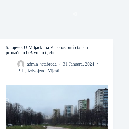
❆
❆
❆
Sarajevo: U Miljacki na Vilsonovom šetalištu
pronađeno beživotno tijelo
admin_tatabrada
31 Januara, 2024
❆
❆
BiH
,
Izdvojeno
,
Vijesti
❆
❆
❆