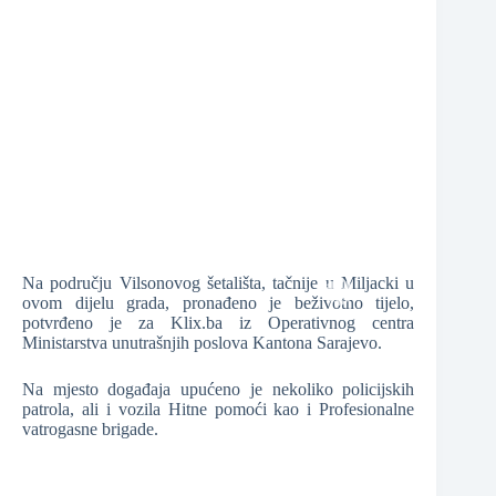
❆
❆
❆
Na području Vilsonovog šetališta, tačnije u Miljacki u
ovom dijelu grada, pronađeno je beživotno tijelo,
potvrđeno je za Klix.ba iz Operativnog centra
Ministarstva unutrašnjih poslova Kantona Sarajevo.
❆
Na mjesto događaja upućeno je nekoliko policijskih
❆
patrola, ali i vozila Hitne pomoći kao i Profesionalne
vatrogasne brigade.