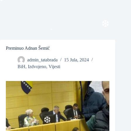
❆
❆
❆
Preminuo Adnan Šemić
❆
admin_tatabrada
15 Jula, 2024
BiH
,
Izdvojeno
,
Vijesti
❆