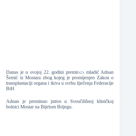
❆
Danas je u svojoj 22. godini preminuo mladić Adnan
Šemić iz Mostara zbog kojeg je promijenjen Zakon o
transplantaciji organa i tkiva u svrhu liječenja Federacije
BiH.
❆
❆
Adnan je preminuo jutros u Sveučilišnoj kliničkoj
bolnici Mostar na Bijelom Brijegu.
❆
❆