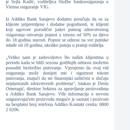
je Šejla Kadić, voditeljica Službe bankoosiguranja u
Vienna osiguranje VIG.
Iz Addiko Bank Sarajevo dodatno poručuju da su za
klijente pripremljene i dodatne pogodnosti, te klijenti
koji ugovore porodični paket putnog zdravstvenog
osiguranja ostvaruju popust u iznosu od 50% za djecu
do 18 godina starosti. Popust se odnosi na sve putnike
mlađe od 18 godina, ukoliko putuju u pratnji roditelja.
„Veliko nam je zadovoljstvo što našim klijentima u
periodu kada se bliži sezona godišnjih odmora možemo
ponuditi bezbrižno putovanje. Vjerujemo da ovaj vid
osiguranja može donijeti mir i sigurnost tokom
putovanja, znajući da ste finansijski zaštićeni u slučaju
neplaniranih zdravstvenih problema“, istakao je Denis
Omeragić, direktor Sektora za upravljanje proizvodima
u Addiko Bank Sarajevo. Više informacija o novom
osiguravajućem proizvodu moguće je saznati i pozivom
na besplatni broj telefona Addiko Kontakt centra: 0800
2 0206.