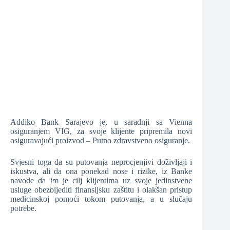
❆
❆
❆
❆
❆
Addiko Bank Sarajevo je, u saradnji sa Vienna
osiguranjem VIG, za svoje klijente pripremila novi
osiguravajući proizvod – Putno zdravstveno osiguranje.
Svjesni toga da su putovanja neprocjenjivi doživljaji i
iskustva, ali da ona ponekad nose i rizike, iz Banke
navode da im je cilj klijentima uz svoje jedinstvene
usluge obezbijediti finansijsku zaštitu i olakšan pristup
medicinskoj pomoći tokom putovanja, a u slučaju
potrebe.
❆
❆