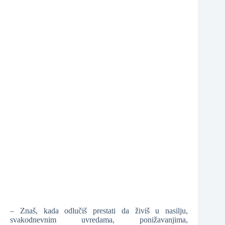
❆
❆
❆
❆
– Znaš, kada odlučiš prestati da živiš u nasilju,
svakodnevnim uvredama, ponižavanjima,