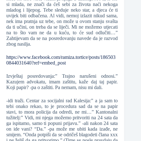
si mlada, ne znači da ćeš sebi za života naći nekoga
mladog i lijepog. Tebe sleduje neko star, a djeca će ti
uvijek biti odbačena. Al vidi, nemoj izlazit nikud sama,
nek ima pratnja uz tebe, on može u ovom stanju svašta
da ti učini, on treba da se liječi. Mi ne možemo utjecati
na to što vam ne da u kuću, to će sud odlučiti…”
Zahtijevam da se na posredovanju navede da je razvod
zbog nasilja.
https://www.facebook.com/ramiza.tortice/posts/186503
0844031640?ref=embed_post
Izvještaj posredovanja:” Trajno narušeni odnosi.”
Kazujem advokatu, imam zaštitu, kaže daj taj papir.
Koji papir? -pa o zaštiti. Pa nemam, nisu mi dali.
-idi traži. Centar za socijalni rad Kalesija:” a ja sam to
tebi onako rekao, to je procedura sad da se na papir
stavi, to mora policija da odredi, ne mi…” Kantonalni
tužitelj:” Vidi, mi njega možemo pritvoriti na 24 sata da
ga ispitamo, samo ti popuni prijavu.” -ali nakon 24 sata
on ide vani? “Da.” -pa može me ubiti kada izađe, ne
smijem. “Onda potpiši da se odričeš blagodeti člana xxx
i ne želiš da ga pritvorimo.” (Time se posle pravdaju da