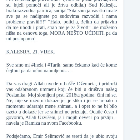
su htjeli pomoći ali je žrtva odbila.) Sud Kalesija,
brakorazvodna parnica, sudija:”Sita sam ja vas što imate
sve pa se nadignete po sudovima razvoditi i nama
probleme praviti!!!” “Halo, policija, želim da prijavim
da me uhodi i prati, strah me je za život!” -ne možemo
ništa na osnovu toga, MORA NEŠTO UČINITI, pa da
mi postupamo!
KALESIJA, 21. VIJEK.
Sve smo mi #Inela i #Tarik, samo čekamo kad će kome
ćejfnut pa da učini naumljeno….
Da vas dragi Allah uvede u bašče Dženneta, i pridruži
vas odabranom ummetu koji će biti u društvu našeg
Poslanika. Moj slomljeni prst, 2016ta godina, čini mi se.
Ne, nije se uzeo u dokaze jer je slika i jer se trebalo u
momentu udaranja mene snimati, a i opet to ne bi bilo
uzeto u dokaze jer se snimci ne priznaju. Odatle često i
govorim, Allah Uzvišeni, ja i mojih devet i po prstiju –
navela je Ramiza na svom Facebooku.
Podsjećamo, Emir Selimović se tereti da je ubio svoju