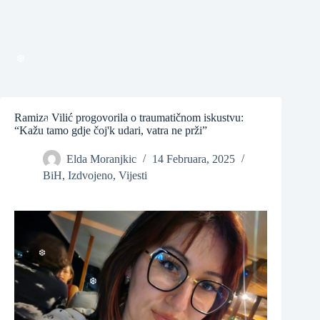
❆
Ramiza Vilić progovorila o traumatičnom iskustvu:
“Kažu tamo gdje čoj'k udari, vatra ne prži”
❆
Elda Moranjkic
14 Februara, 2025
BiH
,
Izdvojeno
,
Vijesti
❆
❆
❆