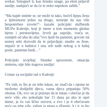
svekar. Smogneš ti, kao žensko snage, pa elem prijaviš
nasilje, nadajući se da će te neko napokon zaštiti.”
“Ma hajde smirite se, ne može to tako, hoćeš lijepu ženu
a ljubomorni jedno na drugo, nemojte da nas više
bespotrebno zovete!”- kazaše policijski službenik
MUPa Kalesije, koji je mene u tom momentu gledao
bjenu i prestravljenu. Izveli ga napolje, vraća se,
osmijeh od uha do uha:”evo ljudi ba pametni, govore mi
nemoj sebi dozvolit da te prijavljuje, mudre su žene,
strpaće te u ludnicu i ona seb nađe nekog a ti luduj
posle, pametan budi…”
Policijski izvještaj: Stranke upozorene, situacija
smirena, nije bilo tragova nasilja!
Centar za socijalni rad u Kalesiji:
“Pa vidi, to što je on tebe tukao, ne znači da i njemu ne
možemo dodijeliti djecu, vama djeca pripadaju 50%
oboma. Ok, evo on je priznao da te tukao i obećao je da
neće više, eto pokušajte bar 15 dana pa ako te opet
darne, ja ću vas lično razvest, a evo i ja ti obećavam
neće on tebe više, viđam ja njega u džamiji. A i ti, to što