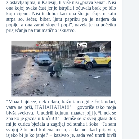
zlostavljanjima, u Kalesiji, ti više nisi „prava žena“. Nisi
ona kojoj svaka čast jer je istrpila i očuvala brak po bilo
koju cijenu. Nisi ti dobra kao ona što joj čojk u kafu
strpa so, šećer, biber, ljutu papriku pa je natjera da
popije, a ona zarad sloge i popi”, navela je na početku
prisjećanja na traumatično iskustvo.
“Maaa hajdeee, nek udara, kažu tamo gdje čojk udari,
vatra ne prži, HAHAHAHA!!!’ – govoriše tako moja
bivša svekrva. ‘Uuudriii kujuuu, maater jojjj je*i, nek se
zna ko je gazda u kućiii!!!’ – deraše se iz sveg glasa dok
mi je curica bježala u zagrljaj od straha i šoka. ‘Ja sam
svojoj žito pod koljena met'o, a da me ikad prijavila,
isjeko bi je ko janje!’ – kazivao je, sada već umrli bivši