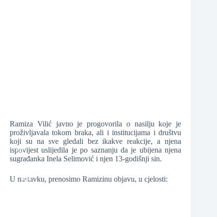
❆
❆
❆
Ramiza Vilić javno je progovorila o nasilju koje je
proživljavala tokom braka, ali i institucijama i društvu
❆
koji su na sve gledali bez ikakve reakcije, a njena
ispovijest uslijedila je po saznanju da je ubijena njena
sugrađanka Inela Selimović i njen 13-godišnji sin.
U nastavku, prenosimo Ramizinu objavu, u cjelosti:
❆