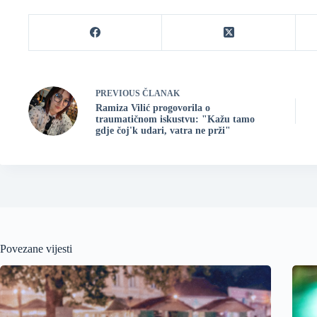
PREVIOUS
ČLANAK
Ramiza Vilić progovorila o
traumatičnom iskustvu: "Kažu tamo
gdje čoj'k udari, vatra ne prži"
Povezane vijesti