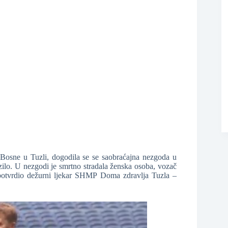
❆
Bosne u Tuzli, dogodila se se saobraćajna nezgoda u
zilo. U nezgodi je smrtno stradala ženska osoba, vozač
 potvrdio dežurni ljekar SHMP Doma zdravlja Tuzla –