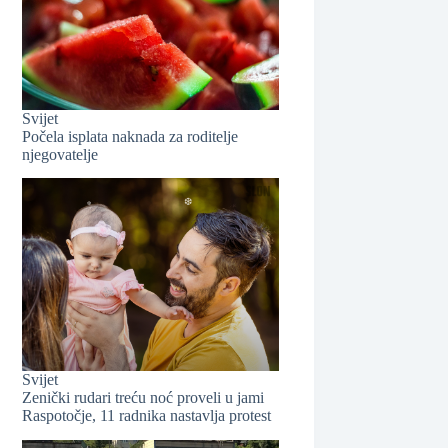
❆
❆
Svijet
Počela isplata naknada za roditelje
njegovatelje
❆
❆
Svijet
Zenički rudari treću noć proveli u jami
Raspotočje, 11 radnika nastavlja protest