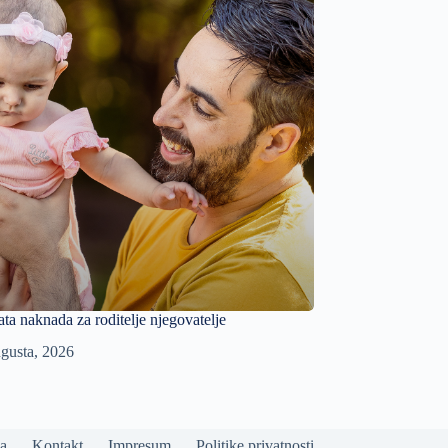
ata naknada za roditelje njegovatelje
gusta, 2026
a
Kontakt
Impresum
Politike privatnosti