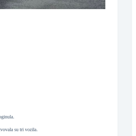
❆
❆
❆
oginula.
❆
ovala su tri vozila.