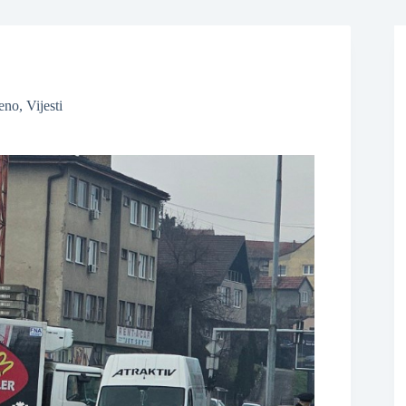
eno
,
Vijesti