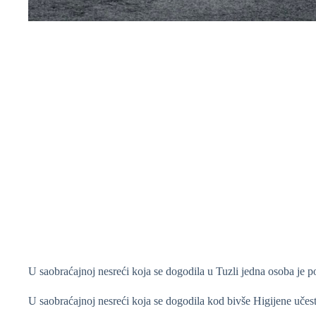
❆
❆
U saobraćajnoj nesreći koja se dogodila u Tuzli jedna osoba je p
U saobraćajnoj nesreći koja se dogodila kod bivše Higijene učestv