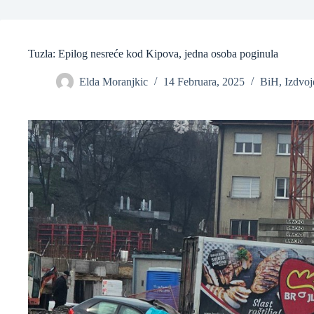
❆
Tuzla: Epilog nesreće kod Kipova, jedna osoba poginula
Elda Moranjkic
14 Februara, 2025
BiH
,
Izdvoj
❆
❆
❆