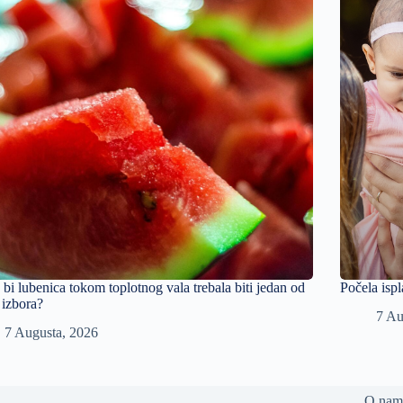
 bi lubenica tokom toplotnog vala trebala biti jedan od
Počela ispl
 izbora?
7 Au
7 Augusta, 2026
O nam