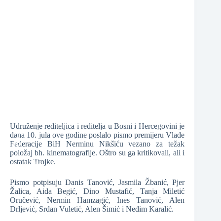
❆
❆
❆
❆
❆
Udruženje rediteljica i reditelja u Bosni i Hercegovini je
dana 10. jula ove godine poslalo pismo premijeru Vlade
Federacije BiH Nerminu Nikšiću vezano za težak
položaj bh. kinematografije. Oštro su ga kritikovali, ali i
ostatak Trojke.
Pismo potpisuju Danis Tanović, Jasmila Žbanić, Pjer
❆
Žalica, Aida Begić, Dino Mustafić, Tanja Miletić
Oručević, Nermin Hamzagić, Ines Tanović, Alen
Drljević, Srđan Vuletić, Alen Šimić i Nedim Karalić.
❆
❆