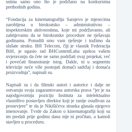
snima samo ono što je podržano na konkursima
prethodnih godina.
“Fondacija za kinematografiju Sarajevo je mjesecima
zarobljena u birokratsko – administrativno –
inspektorskim aktivnostima, koje mi podržavamo, ali
zahtijevamo da se birokratske procedure ne rješavaju
godinama. Ponudili smo vam rješenje i tražimo da
slušate struku. BH Telecom, čiji je vlasnik Federacija
BiH, je ugasio rad BHContentLaba uprkos vašem
uvjeravanju da ćete ne samo podržati ovaj projekat, već
i povećati finansiranje istog. Dakle, ni u segmentu
televizije neće više postojati domaći sadržaj i domaća
proizvodnja”, napisali su.
Napisali su i da filmski autori i autorice i dalje ne
ostvaruju svoja zagarantovana autorska prava “jer je na
najodgovorniju poziciju Instituta za intelektualno
vlasništvo postavljen direktor koji je ranije osuđivan za
pronevjere” te da je Nikišićeva stranka glasala njegovo
imenovanje. Tvrde da Zakon o kinematografiji koji su
im predali prije godinu dana nije ni pročitan, a kamoli
stavljen u proceduru.