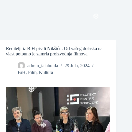
❆
❆
Reditelji iz BiH pisali Nikšiću: Od vašeg dolaska na
vlast potpuno je zamrla proizvodnja filmova
admin_tatabrada
29 Jula, 2024
BiH
,
Film
,
Kultura
❆
❆
❆