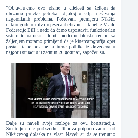
“Objavljujemo ovo pismo u cijelosti sa željom da
ubrzamo prijeko potreban dijalog u cilju rješavanja
nagomilanih problema. Poštovani premijeru Nikšić,
nakon godinu i dva mjeseca djelovanja aktuelne Vlade
Federacije BiH i nade da ćemo uspostaviti funkcionalan
sistem te napokon dobiti moderan filmski centar, sa
žaljenjem moramo primijetiti da je kinematografija opet
postala talac nejasne kulturne politike te dovedena u
najgoru situaciju u zadnjih 20 godina”, započeli su.
Dalje su naveli svoje razloge za ovu konstataciju.
Smatraju da je proizvodnja filmova potpuno zamrla od
Nikšićevog dolaska na vlast. Naveli su da se trenutno