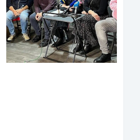
❆
❆
❆