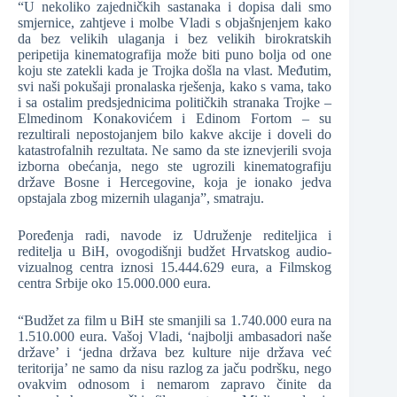
“U nekoliko zajedničkih sastanaka i dopisa dali smo
smjernice, zahtjeve i molbe Vladi s objašnjenjem kako
da bez velikih ulaganja i bez velikih birokratskih
peripetija kinematografija može biti puno bolja od one
koju ste zatekli kada je Trojka došla na vlast. Međutim,
svi naši pokušaji pronalaska rješenja, kako s vama, tako
i sa ostalim predsjednicima političkih stranaka Trojke –
Elmedinom Konakovićem i Edinom Fortom – su
rezultirali nepostojanjem bilo kakve akcije i doveli do
katastrofalnih rezultata. Ne samo da ste iznevjerili svoja
izborna obećanja, nego ste ugrozili kinematografiju
države Bosne i Hercegovine, koja je ionako jedva
opstajala zbog mizernih ulaganja”, smatraju.
Poređenja radi, navode iz Udruženje rediteljica i
reditelja u BiH, ovogodišnji budžet Hrvatskog audio-
vizualnog centra iznosi 15.444.629 eura, a Filmskog
centra Srbije oko 15.000.000 eura.
“Budžet za film u BiH ste smanjili sa 1.740.000 eura na
1.510.000 eura. Vašoj Vladi, ‘najbolji ambasadori naše
države’ i ‘jedna država bez kulture nije država već
teritorija’ ne samo da nisu razlog za jaču podršku, nego
ovakvim odnosom i nemarom zapravo činite da