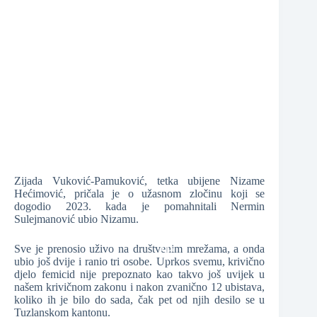
❆
❆
❆
❆
❆
❆
Zijada Vuković-Pamuković, tetka ubijene Nizame
Hećimović, pričala je o užasnom zločinu koji se
dogodio 2023. kada je pomahnitali Nermin
Sulejmanović ubio Nizamu.
Sve je prenosio uživo na društvenim mrežama, a onda
ubio još dvije i ranio tri osobe. Uprkos svemu, krivično
djelo femicid nije prepoznato kao takvo još uvijek u
našem krivičnom zakonu i nakon zvanično 12 ubistava,
koliko ih je bilo do sada, čak pet od njih desilo se u
❆
Tuzlanskom kantonu.