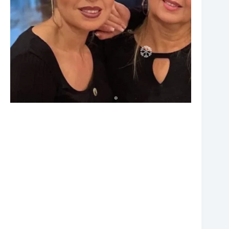
❆
❆
❆
❆
❆