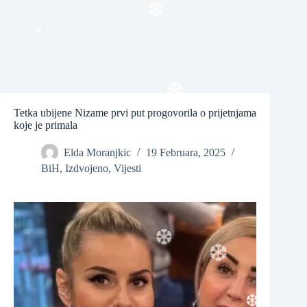
❆
❆
❆
Tetka ubijene Nizame prvi put progovorila o prijetnjama
koje je primala
❆
Elda Moranjkic
19 Februara, 2025
BiH
,
Izdvojeno
,
Vijesti
❆
❆
❆
❆