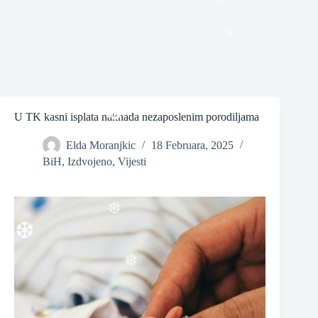
❆
❆
❆
U TK kasni isplata naknada nezaposlenim porodiljama
Elda Moranjkic
18 Februara, 2025
BiH
,
Izdvojeno
,
Vijesti
❆
❆
❆
❆
❆