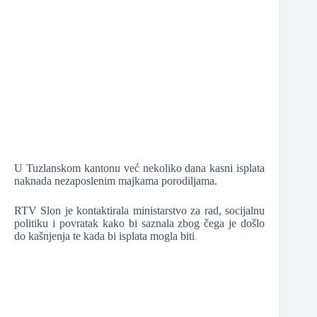
❆
❆
❆
U Tuzlanskom kantonu već nekoliko dana kasni isplata
❆
naknada nezaposlenim majkama porodiljama.
RTV Slon je kontaktirala ministarstvo za rad, socijalnu
politiku i povratak kako bi saznala zbog čega je došlo
do kašnjenja te kada bi isplata mogla biti.
❆