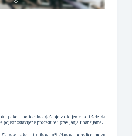
❆
ni paket kao idealno rješenje za klijente koji žele da
te pojednostavljene procedure upravljanja finansijama.
❆
i Zlatnog paketa i njihovi uži članovi porodice mogu