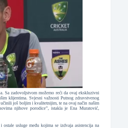
ja. Sa zadovoljstvom možemo reći da ovaj ekskluzivni
šim klijentima. Svjesni važnosti Putnog zdravstvenog
inili još boljim i kvalitetnijim, te na ovaj način našim
ovima njihove porodice”, istakla je Ena Muratović,
i ostale usluge među kojima se izdvaja asistencija na