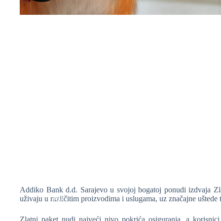
❆
❆
❆
❆
Addiko Bank d.d. Sarajevo u svojoj bogatoj ponudi izdvaja Zlat
uživaju u različitim proizvodima i uslugama, uz značajne uštede 
❆
Zlatni paket nudi najveći nivo pokrića osiguranja, a korisnic