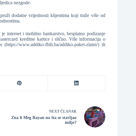
sljedica nezgode.
ruži dodatne vrijednosti klijentima koji traže više od
godnostima.
je internet i mobilno bankarstvo, besplatno podizanje
ercard kreditne kartice i slično. Više informacija o
https://www.addiko-fbih.ba/addiko-paket-zlatni/) ili
NEXT
ČLANAK
Zna li Meg Rayan na šta se stavljao
milje?