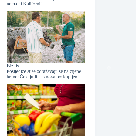
nema ni Kalifornija
❆
Biznis
Posljedice suše odražavaju se na cijene
hrane: Čekaju li nas nova poskupljenja
❆