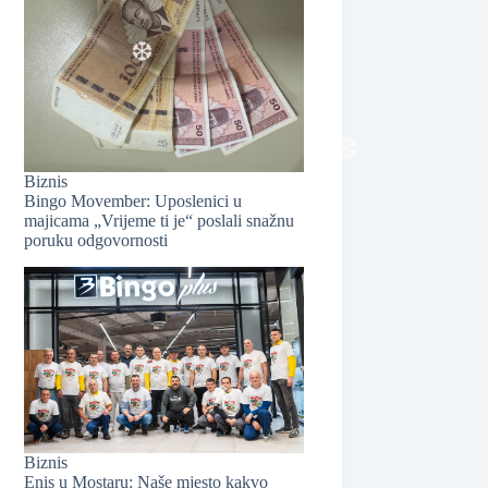
❆
Biznis
Bingo Movember: Uposlenici u
majicama „Vrijeme ti je“ poslali snažnu
❆
poruku odgovornosti
❆
Biznis
Enis u Mostaru: Naše mjesto kakvo