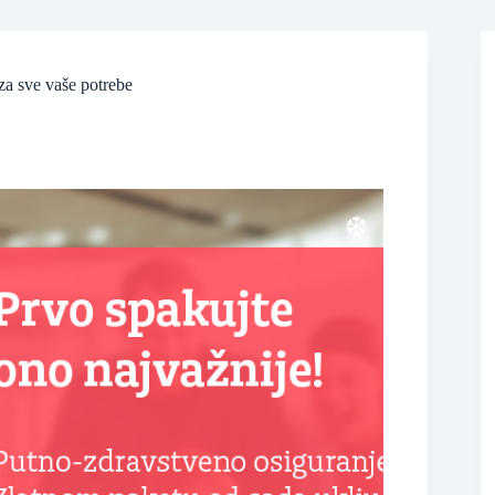
za sve vaše potrebe
❆
❆