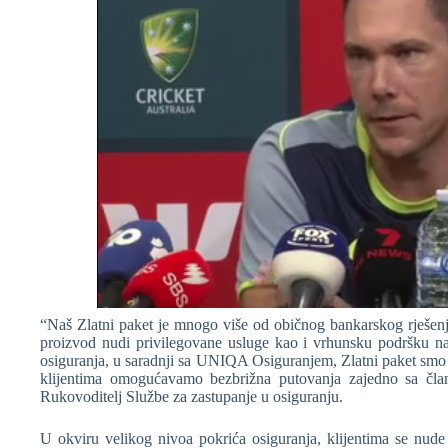
“Naš Zlatni paket je mnogo više od običnog bankarskog rješen
proizvod nudi privilegovane usluge kao i vrhunsku podršku na
osiguranja, u saradnji sa UNIQA Osiguranjem, Zlatni paket smo uč
klijentima omogućavamo bezbrižna putovanja zajedno sa član
Rukovoditelj Službe za zastupanje u osiguranju.
U okviru velikog nivoa pokrića osiguranja, klijentima se nude 