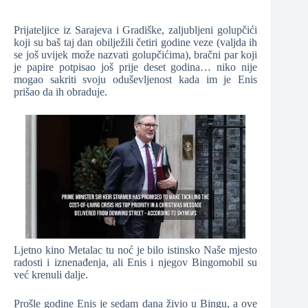
Prijateljice iz Sarajeva i Gradiške, zaljubljeni golupčići
koji su baš taj dan obilježili četiri godine veze (valjda ih
se još uvijek može nazvati golupčićima), bračni par koji
je papire potpisao još prije deset godina… niko nije
mogao sakriti svoju oduševljenost kada im je Enis
prišao da ih obraduje.
Ljetno kino Metalac tu noć je bilo istinsko Naše mjesto
radosti i iznenađenja, ali Enis i njegov Bingomobil su
već krenuli dalje.
Prošle godine Enis je sedam dana živio u Bingu, a ove