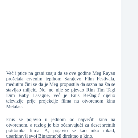
❆
❆
❆
Već i ptice na grani znaju da se ove godine Meg Rayan
❆
prošetala crvenim tepihom Sarajevo Film Festivala,
međutim čini se da je Meg propustila da sazna na šta se
stavljao miljeić. Ne, ne nije se pjevao Rim Tim Tagi
Dim Baby Lasagne, već je Enis Bešlagić dijelio
televizije prije projekcije filma na otvorenom kinu
❆
Metalac.
Enis se pojavio u jednom od najvećih kina na
otvorenom, a razlog je bio očaravajući za deset sretnih
poklonika filma. A, pojavio se kao niko nikad,
uparkiravši svoj Bingomobil direktno u kino.