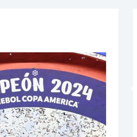
❆
❆
❆