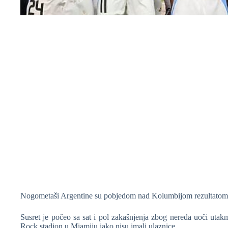
❆
❆
❆
Nogometaši Argentine su pobjedom nad Kolumbijom rezultatom 
Susret je počeo sa sat i pol zakašnjenja zbog nereda uoči utakm
Rock stadion u Miamiju iako nisu imali ulaznice.