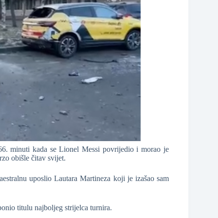
66. minuti kada se Lionel Messi povrijedio i morao je
zo obišle čitav svijet.
estralnu uposlio Lautara Martineza koji je izašao sam
nio titulu najboljeg strijelca turnira.