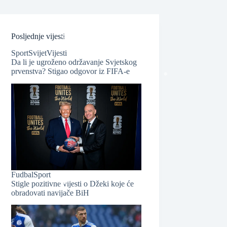
Posljednje vijesti
Sport
Svijet
Vijesti
Da li je ugroženo održavanje Svjetskog
prvenstva? Stigao odgovor iz FIFA-e
❆
❆
Fudbal
Sport
Stigle pozitivne vijesti o Džeki koje će
obradovati navijače BiH