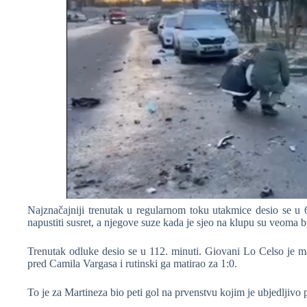
Najznačajniji trenutak u regularnom toku utakmice desio se u 
napustiti susret, a njegove suze kada je sjeo na klupu su veoma br
Trenutak odluke desio se u 112. minuti. Giovani Lo Celso je ma
pred Camila Vargasa i rutinski ga matirao za 1:0.
To je za Martineza bio peti gol na prvenstvu kojim je ubjedljivo po