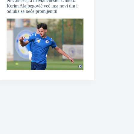
Ni Chelsea, a ni Manchester United:
Kerim Alajbegović već ima novi tim i
odluka se neće promijeniti!
❆