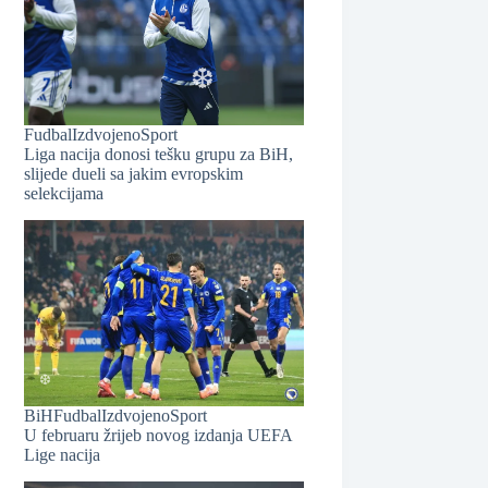
❆
Fudbal
Izdvojeno
Sport
Liga nacija donosi tešku grupu za BiH,
slijede dueli sa jakim evropskim
selekcijama
❆
❆
BiH
Fudbal
Izdvojeno
Sport
U februaru žrijeb novog izdanja UEFA
Lige nacija