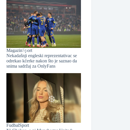
❆
Magazin
Sport
Nekadašnji engleski reprezentativac se
odrekao kćerke nakon što je saznao da
snima sadržaj za OnlyFans
❆
Fudbal
Sport