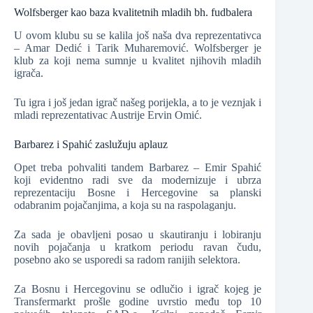
Wolfsberger kao baza kvalitetnih mladih bh. fudbalera
U ovom klubu su se kalila još naša dva reprezentativca
– Amar Dedić i Tarik Muharemović. Wolfsberger je
klub za koji nema sumnje u kvalitet njihovih mladih
igrača.
Tu igra i još jedan igrač našeg porijekla, a to je veznjak i
mladi reprezentativac Austrije Ervin Omić.
Barbarez i Spahić zaslužuju aplauz
Opet treba pohvaliti tandem Barbarez – Emir Spahić
koji evidentno radi sve da modernizuje i ubrza
reprezentaciju Bosne i Hercegovine sa planski
odabranim pojačanjima, a koja su na raspolaganju.
Za sada je obavljeni posao u skautiranju i lobiranju
novih pojačanja u kratkom periodu ravan čudu,
posebno ako se usporedi sa radom ranijih selektora.
Za Bosnu i Hercegovinu se odlučio i igrač kojeg je
Transfermarkt prošle godine uvrstio među top 10