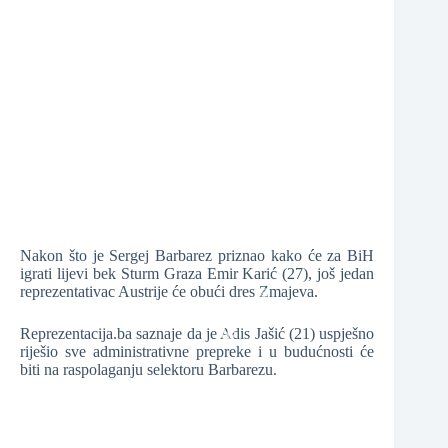
❆
❆
❆
❆
Nakon što je Sergej Barbarez priznao kako će za BiH
igrati lijevi bek Sturm Graza Emir Karić (27), još jedan
reprezentativac Austrije će obući dres Zmajeva.
Reprezentacija.ba saznaje da je Adis Jašić (21) uspješno
riješio sve administrativne prepreke i u budućnosti će
❆
biti na raspolaganju selektoru Barbarezu.
❆
❆