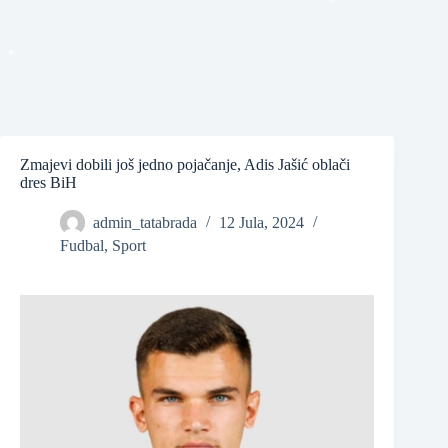
❆
❆
Zmajevi dobili još jedno pojačanje, Adis Jašić oblači
dres BiH
admin_tatabrada
12 Jula, 2024
Fudbal
,
Sport
❆
❆