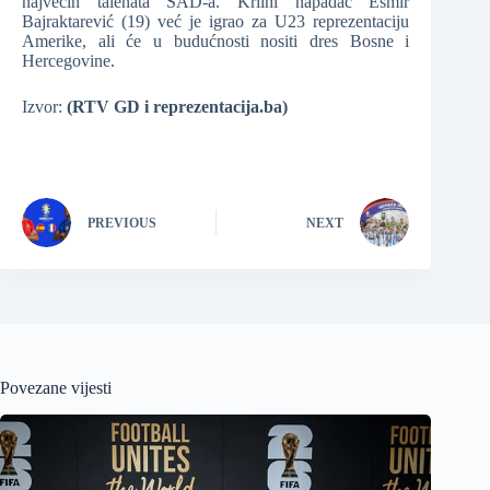
najvećih talenata SAD-a. Krilni napadač Esmir
Bajraktarević (19) već je igrao za U23 reprezentaciju
Amerike, ali će u budućnosti nositi dres Bosne i
Hercegovine.
Izvor:
(RTV GD i reprezentacija.ba)
PREVIOUS
NEXT
Povezane vijesti