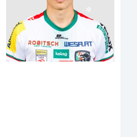
❆
❆
❆
❆