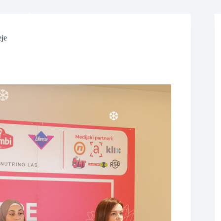
❆
eje
❆
❆
❆
❆
❆