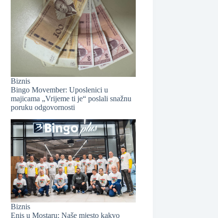
Biznis
Bingo Movember: Uposlenici u
❆
majicama „Vrijeme ti je“ poslali snažnu
poruku odgovornosti
❆
Biznis
Enis u Mostaru: Naše mjesto kakvo