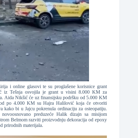
irija i online glasovi te su proglašene korisnice grant
ć iz Tešnja osvojila je grant u visini 8.000 KM za
reha. Aida Nikšić će uz finansijsku podršku od 5.000 KM
i od po 4.000 KM su Hajra Halilović koja će otvoriti
a kako bi u Jajcu pokrenula ordinaciju za osteopatiju.
u novoosnovano preduzeće Halik dizajn sa misijom
sestrom Belmom razviti proizvodnju dekoracija od epoxy
d prirodnih materijala.