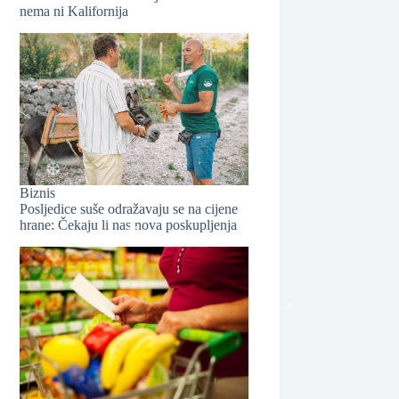
nema ni Kalifornija
Biznis
Posljedice suše odražavaju se na cijene
hrane: Čekaju li nas nova poskupljenja
❆
❆