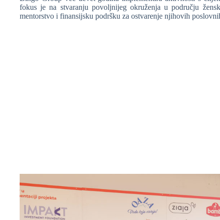
fokus je na stvaranju povoljnijeg okruženja u području žensk
mentorstvo i finansijsku podršku za ostvarenje njihovih poslovn