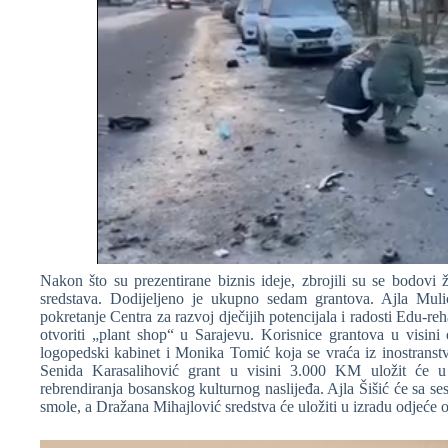
Nakon što su prezentirane biznis ideje, zbrojili su se bodovi ž
sredstava. Dodijeljeno je ukupno sedam grantova. Ajla Muli
pokretanje Centra za razvoj dječijih potencijala i radosti Edu-
otvoriti „plant shop“ u Sarajevu. Korisnice grantova u visin
logopedski kabinet i Monika Tomić koja se vraća iz inostranstv
Senida Karasalihović grant u visini 3.000 KM uložit će 
rebrendiranja bosanskog kulturnog naslijeđa. Ajla Šišić će sa 
smole, a Dražana Mihajlović sredstva će uložiti u izradu odjeće o