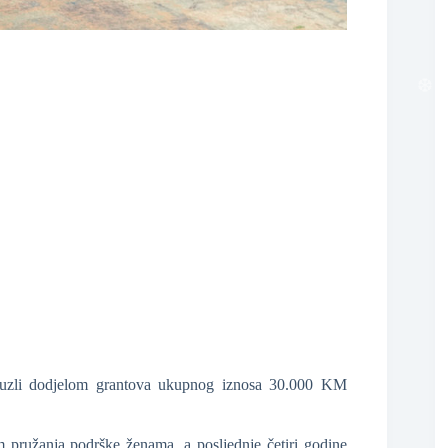
❆
❆
 Tuzli dodjelom grantova ukupnog iznosa 30.000 KM
 pružanja podrške ženama, a posljednje četiri godine