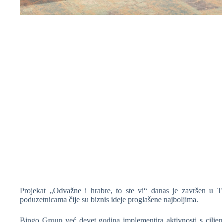
❆
❆
❆
Projekat „Odvažne i hrabre, to ste vi“ danas je završen u
poduzetnicama čije su biznis ideje proglašene najboljima.
Bingo Group već devet godina implementira aktivnosti s ciljem