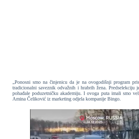
„Ponosni smo na činjenicu da je na ovogodišnji program prist
tradicionalni saveznik odvažnih i hrabrih žena. Predselekciju j
pohađale poduzetničku akademiju. I ovoga puta imali smo velik
Amina Čeliković iz marketing odjela kompanije Bingo.