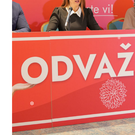
❆
❆
❆