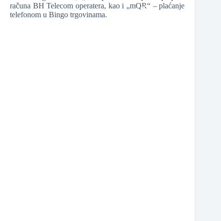
❆
računa BH Telecom operatera, kao i „mQR“ – plaćanje
telefonom u Bingo trgovinama.
❆
❆