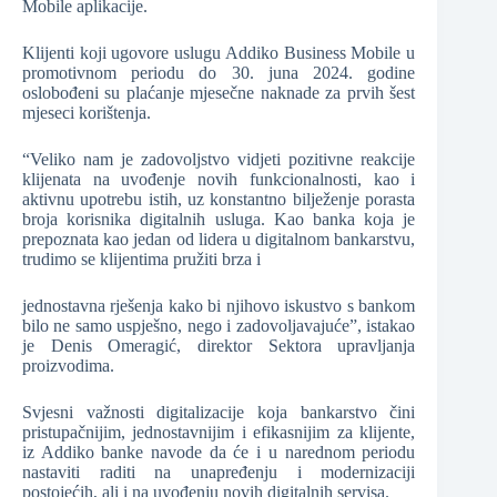
Mobile aplikacije.
Klijenti koji ugovore uslugu Addiko Business Mobile u
promotivnom periodu do 30. juna 2024. godine
oslobođeni su plaćanje mjesečne naknade za prvih šest
mjeseci korištenja.
“Veliko nam je zadovoljstvo vidjeti pozitivne reakcije
klijenata na uvođenje novih funkcionalnosti, kao i
aktivnu upotrebu istih, uz konstantno bilježenje porasta
broja korisnika digitalnih usluga. Kao banka koja je
prepoznata kao jedan od lidera u digitalnom bankarstvu,
trudimo se klijentima pružiti brza i
jednostavna rješenja kako bi njihovo iskustvo s bankom
bilo ne samo uspješno, nego i zadovoljavajuće”, istakao
je Denis Omeragić, direktor Sektora upravljanja
proizvodima.
Svjesni važnosti digitalizacije koja bankarstvo čini
pristupačnijim, jednostavnijim i efikasnijim za klijente,
iz Addiko banke navode da će i u narednom periodu
nastaviti raditi na unapređenju i modernizaciji
postojećih, ali i na uvođenju novih digitalnih servisa.