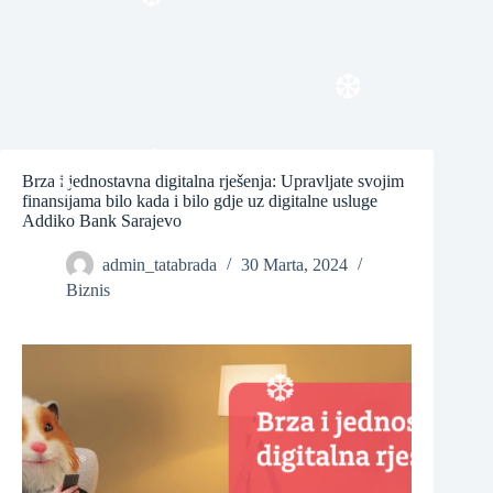
❆
❆
Brza i jednostavna digitalna rješenja: Upravljate svojim
finansijama bilo kada i bilo gdje uz digitalne usluge
Addiko Bank Sarajevo
❆
❆
admin_tatabrada
30 Marta, 2024
Biznis
❆
❆