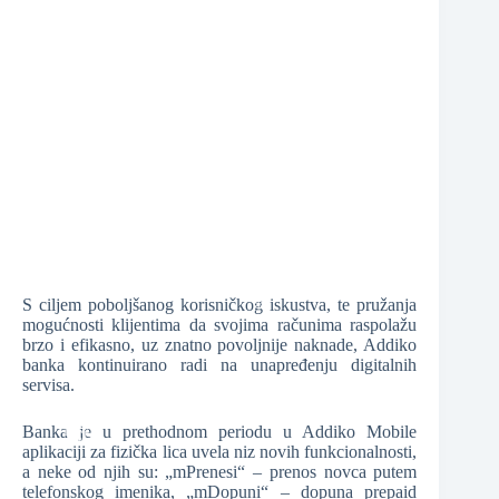
❆
❆
❆
S ciljem poboljšanog korisničkog iskustva, te pružanja
mogućnosti klijentima da svojima računima raspolažu
brzo i efikasno, uz znatno povoljnije naknade, Addiko
banka kontinuirano radi na unapređenju digitalnih
servisa.
❆
Banka je u prethodnom periodu u Addiko Mobile
aplikaciji za fizička lica uvela niz novih funkcionalnosti,
a neke od njih su: „mPrenesi“ – prenos novca putem
telefonskog imenika, „mDopuni“ – dopuna prepaid